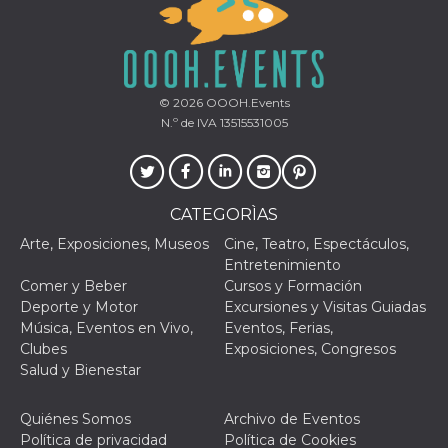
funzional
modifich
dell'inter
vengono
agli uten
nell'ambi
e
© 2026
OOOH.Events
implemen
N.º de IVA 13515531005
graduali,
garante
un'esper
coerente
determin
utente d
esperime
CATEGORÌAS
Arte, Exposiciones, Museos
Cine, Teatro, Espectáculos,
Entretenimiento
Comer y Beber
Cursos y Formación
Deporte y Motor
Excursiones y Visitas Guiadas
Música, Eventos en Vivo,
Eventos, Ferias,
Clubes
Exposiciones, Congresos
Salud y Bienestar
Quiénes Somos
Archivo de Eventos
Política de privacidad
Política de Cookies