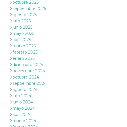
octubre 2025
actividad
de sesió
septiembre 2025
sospecho
agosto 2025
especial
la detecc
julio 2025
bots que
junio 2025
acceder a
servicio
mayo 2025
también 
el perfil 
abril 2025
comport
marzo 2025
asociado
cookie d
febrero 2025
se elimin
enero 2025
después 
días. Est
diciembre 2024
también 
noviembre 2024
través d
gusta y o
octubre 2024
botones 
etiqueta
septiembre 2024
Faceboo
agosto 2024
colocado
muchos s
julio 2024
web dife
junio 2024
dpr
.facebook.com
1 semana
permette
mayo 2024
controlla
abril 2024
funzione
su Faceb
marzo 2024
pulsante
piace”, r