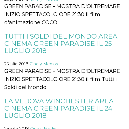
Script.com
utiliza esta
GREEN PARADISE - MOSTRA D'OLTREMARE
cookie para
recordar las
INIZIO SPETTACOLO ORE 21:30 il film
preferencias de
consentimiento
d'animazione COCO
de cookies de
los visitantes. Es
necesario que el
TUTTI I SOLDI DEL MONDO AREA
banner de
cookies de
CINEMA GREEN PARADISE IL 25
Cookie-
LUGLIO 2018
Script.com
funcione
correctamente.
25 julio 2018
Cine y Medios
Declaración de almacenamiento
GREEN PARADISE - MOSTRA D'OLTREMARE
Tipo de
INIZIO SPETTACOLO ORE 21:30 il film Tutti i
Nombre
Descripción
almacenamiento
Soldi del Mondo
fbssls_314278995690155
Almacenamiento
de sesión
LA VEDOVA WINCHESTER AREA
wpEmojiSettingsSupports
Almacenamiento
de sesión
CINEMA GREEN PARADISE IL 24
LUGLIO 2018
cn_uc__
Almacenamiento
local
24 julio 2018
Cine y Medios