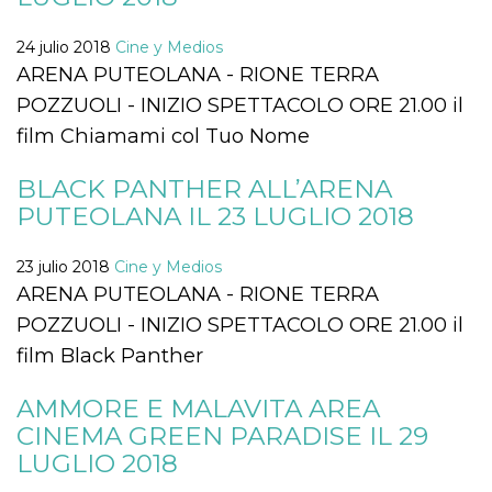
sitio web y
proporcionar
protección
24 julio 2018
Cine y Medios
contra visitantes
ARENA PUTEOLANA - RIONE TERRA
maliciosos.
POZZUOLI - INIZIO SPETTACOLO ORE 21.00 il
wordpress_test_cookie
Sesión
Se utiliza en
Automattic
sitios creados
Inc.
film Chiamami col Tuo Nome
con Wordpress.
.oooh.events
Comprueba si el
navegador tiene
BLACK PANTHER ALL’ARENA
habilitadas las
cookies
PUTEOLANA IL 23 LUGLIO 2018
PHPSESSID
Sesión
Cookie
PHP.net
generada por
oooh.events
aplicaciones
23 julio 2018
Cine y Medios
basadas en el
ARENA PUTEOLANA - RIONE TERRA
lenguaje PHP.
Este es un
POZZUOLI - INIZIO SPETTACOLO ORE 21.00 il
identificador de
propósito
film Black Panther
general que se
utiliza para
mantener las
variables de
AMMORE E MALAVITA AREA
sesión del
CINEMA GREEN PARADISE IL 29
usuario.
Normalmente es
LUGLIO 2018
un número
generado al