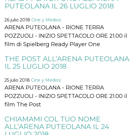
Cookies estrictamente necesarias
PUTEOLANA IL 26 LUGLIO 2018
Cookies de preferencias
26 julio 2018
Cine y Medios
Las cookies estrictamente necesarias permiten
la funcionalidad principal del sitio web, como
ARENA PUTEOLANA - RIONE TERRA
el inicio de sesión de usuario y la gestión de
POZZUOLI - INIZIO SPETTACOLO ORE 21.00 il
cuentas. El sitio web no se puede utilizar
correctamente sin las cookies estrictamente
film di Spielberg Ready Player One
necesarias.
Proveedor /
Nombre
Vencimiento
Descripción
THE POST ALL’ARENA PUTEOLANA
Dominio
IL 25 LUGLIO 2018
cf_clearance
1 año
Esta cookie es
Cloudflare,
utilizada por el
Inc.
servicio
.oooh.events
25 julio 2018
Cine y Medios
CloudFlare para
identificar el
ARENA PUTEOLANA - RIONE TERRA
tráfico web de
confianza y
POZZUOLI - INIZIO SPETTACOLO ORE 21.00 il
anular cualquier
restricción de
film The Post
seguridad
basada en la
dirección IP del
CHIAMAMI COL TUO NOME
visitante. Es
esencial para
ALL’ARENA PUTEOLANA IL 24
apoyar las
funciones de
LUGLIO 2018
seguridad de un