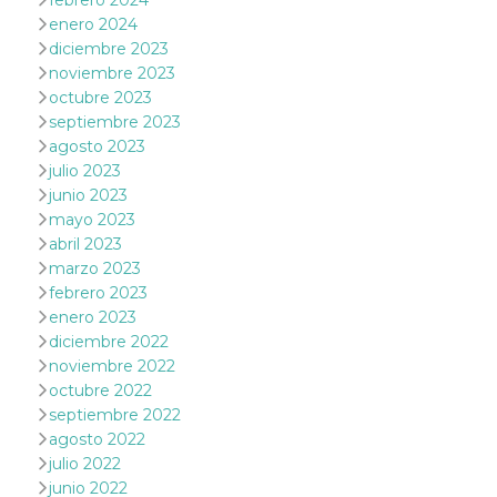
febrero 2024
le impos
enero 2024
della lin
permetto
diciembre 2023
condivide
noviembre 2023
pagina.
octubre 2023
fr
3 meses
Contiene
Meta
septiembre 2023
combina
Platform Inc.
identific
.facebook.com
agosto 2023
única de
julio 2023
navegado
utiliza p
junio 2023
publicid
dirigida.
mayo 2023
abril 2023
oo
5 años
Cookie d
Meta
exclusió
marzo 2023
Platform Inc.
anuncios
.facebook.com
febrero 2023
sb
2 años
Identific
enero 2023
Meta
navegad
Platform Inc.
diciembre 2022
Faceboo
.facebook.com
autentica
noviembre 2022
marketin
octubre 2022
cookies 
función
septiembre 2022
específic
agosto 2022
Faceboo
julio 2022
usida
.facebook.com
Sesión
raccoglie
junio 2022
informaz