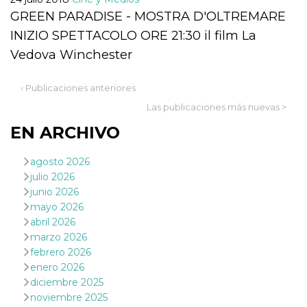
GREEN PARADISE - MOSTRA D'OLTREMARE
INIZIO SPETTACOLO ORE 21:30 il film La
Vedova Winchester
Proveedor /
‹ Publicaciones anteriores
Nombre
Vencimiento
Descripc
Dominio
Las publicaciones más nuevas >
c_user
4 semanas 2
Cookie de
Meta
días
de sesió
Platform Inc.
EN ARCHIVO
usuario.
.facebook.com
ser de se
permane
agosto 2026
durante 
julio 2026
datr
2 años
Esta coo
Meta
identifica
junio 2026
Platform Inc.
navegado
.facebook.com
mayo 2026
conecta 
Facebook
abril 2026
directam
marzo 2026
vinculad
usuario 
febrero 2026
Faceboo
enero 2026
individua
Facebook
diciembre 2025
que se ut
ayudar c
noviembre 2025
seguridad