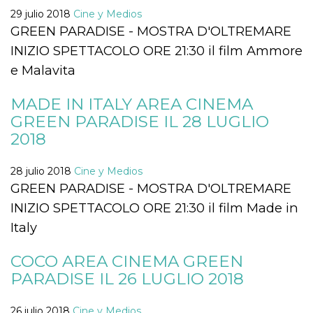
azar, la forma en
que se usa
29 julio 2018
Cine y Medios
puede ser
GREEN PARADISE - MOSTRA D'OLTREMARE
específico del
sitio, pero un
INIZIO SPETTACOLO ORE 21:30 il film Ammore
buen ejemplo es
mantener un
e Malavita
estado de inicio
de sesión para
un usuario entre
páginas.
MADE IN ITALY AREA CINEMA
GREEN PARADISE IL 28 LUGLIO
m
1 año 1 mes
Esta cookie se
Stripe
utiliza
m.stripe.com
2018
generalmente
para el
rendimiento y la
optimización de
28 julio 2018
Cine y Medios
los servicios de
GREEN PARADISE - MOSTRA D'OLTREMARE
procesamiento
de pagos,
INIZIO SPETTACOLO ORE 21:30 il film Made in
facilitando el
almacenamiento
Italy
de contenidos
en el navegador
para hacer que
las páginas se
COCO AREA CINEMA GREEN
carguen más
PARADISE IL 26 LUGLIO 2018
rápido.
CookieScriptConsent
4 semanas 2
El servicio
CookieScript
días
Cookie-
oooh.events
26 julio 2018
Cine y Medios