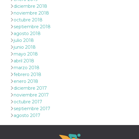
diciembre 2018
VISITOR_PRIVACY_METADATA
5 meses 4
Esta cook
YouTube
noviembre 2018
semanas
utiliza p
.youtube.com
almacena
octubre 2018
consenti
del usuar
septiembre 2018
opciones
agosto 2018
privacid
interacci
julio 2018
sitio. Reg
junio 2018
datos sob
consenti
mayo 2018
del visit
abril 2018
relación
diversas 
marzo 2018
y config
de privac
febrero 2018
asegura
enero 2018
sus prefe
sean hon
diciembre 2017
futuras s
noviembre 2017
__Secure-ROLLOUT_TOKEN
.youtube.com
5 meses 4
Utilizzat
octubre 2017
semanas
YouTube
septiembre 2017
gestire
l'implem
agosto 2017
e la
sperimen
delle fun
Aiuta Go
controlla
nuove