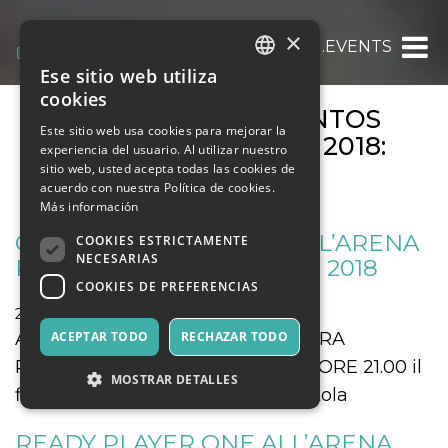
×
OOOH.EVENTS
Ese sitio web utiliza
ITALIAN
cookies
ARCHIVOS DE EVENTOS
ENGLISH
Este sitio web usa cookies para mejorar la
MENSUALES:
JULIO 2018
:
experiencia del usuario. Al utilizar nuestro
SPANISH
PÁGINA 2
sitio web, usted acepta todas las cookies de
acuerdo con nuestra Política de cookies.
Más información
GATTA CENERENTOLA ALL’ARENA
COOKIES ESTRICTAMENTE
NECESARIAS
PUTEOLANA IL 27 LUGLIO 2018
COOKIES DE PREFERENCIAS
27 julio 2018
Cine y Medios
ARENA PUTEOLANA - RIONE TERRA
ACEPTAR TODO
RECHAZAR TODO
POZZUOLI - INIZIO SPETTACOLO ORE 21.00 il
MOSTRAR DETALLES
film di animazion Gatta Cenerentola
READY PLAYER ONE ALL’ARENA