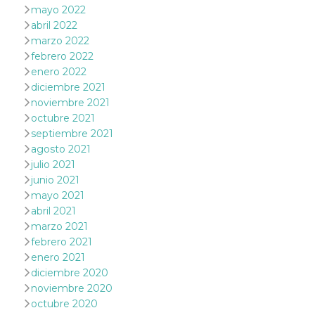
browser
mayo 2022
dell'uten
dell'iden
abril 2022
univoco, 
marzo 2022
per perso
la pubbli
febrero 2022
gli utenti
enero 2022
xs
3 meses
Se usa p
Meta
diciembre 2021
mantene
Platform Inc.
noviembre 2021
sesión
.facebook.com
octubre 2021
__cf_bm
29 minutos
Esta cook
Cloudflare
septiembre 2021
58 segundos
utiliza p
Inc.
distingui
.hubspot.com
agosto 2021
humanos 
julio 2021
Esto es
benefici
junio 2021
el sitio 
el fin de 
mayo 2021
informes
abril 2021
sobre el 
sitio web
marzo 2021
febrero 2021
_cfuvid
.hubspot.com
Sesión
Esta cook
utiliza c
enero 2021
de segui
diciembre 2020
de usuar
sesiones
noviembre 2020
optimizar
experienc
octubre 2020
usuario