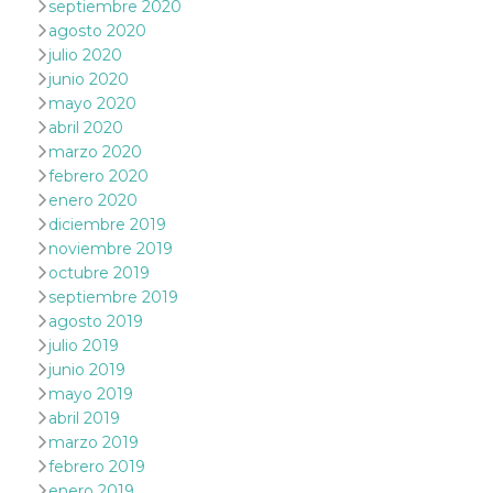
septiembre 2020
mantenie
coherenc
agosto 2020
sesión y
julio 2020
proporc
servicios
junio 2020
personal
mayo 2020
YSC
Sesión
YouTube
Google LLC
abril 2020
configura
.youtube.com
marzo 2020
cookie p
rastrear l
febrero 2020
de video
incrusta
enero 2020
diciembre 2019
VISITOR_INFO1_LIVE
5 meses 4
Youtube 
Google LLC
semanas
esta coo
.youtube.com
noviembre 2019
realizar 
octubre 2019
seguimie
las prefe
septiembre 2019
del usua
agosto 2019
los vide
Youtube
julio 2019
incrustad
sitios; t
junio 2019
puede de
mayo 2019
si el visi
sitio web
abril 2019
utilizand
marzo 2019
versión 
antigua d
febrero 2019
interfaz 
enero 2019
Youtube.