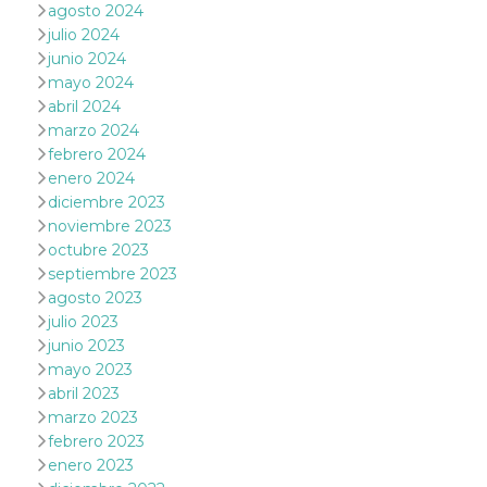
agosto 2024
le impos
della lin
julio 2024
permetto
junio 2024
condivide
pagina.
mayo 2024
abril 2024
fr
3 meses
Contiene
Meta
combina
Platform Inc.
marzo 2024
identific
.facebook.com
única de
febrero 2024
navegado
enero 2024
utiliza p
publicid
diciembre 2023
dirigida.
noviembre 2023
oo
5 años
Cookie d
Meta
octubre 2023
exclusió
Platform Inc.
septiembre 2023
anuncios
.facebook.com
agosto 2023
sb
2 años
Identific
Meta
julio 2023
navegad
Platform Inc.
Faceboo
.facebook.com
junio 2023
autentica
mayo 2023
marketin
cookies 
abril 2023
función
específic
marzo 2023
Faceboo
febrero 2023
usida
.facebook.com
Sesión
raccoglie
enero 2023
informaz