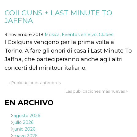
COILGUNS + LAST MINUTE TO
JAFFNA
9 noviembre 2018
Música, Eventos en Vivo, Clubes
Proveedor /
Nombre
Vencimiento
Descripc
I Coilguns vengono per la prima volta a
Dominio
Torino. A fare gli onori di casa i Last Minute To
c_user
4 semanas 2
Cookie de
Meta
días
de sesió
Platform Inc.
Jaffna, che parteciperanno anche agli altri
usuario.
.facebook.com
ser de se
concerti del minitour italiano.
permane
durante 
datr
2 años
Esta coo
Meta
‹ Publicaciones anteriores
identifica
Platform Inc.
navegado
.facebook.com
Las publicaciones más nuevas >
conecta 
Facebook
EN ARCHIVO
directam
vinculad
usuario 
Faceboo
agosto 2026
individua
julio 2026
Facebook
que se ut
junio 2026
ayudar c
mayo 2026
seguridad