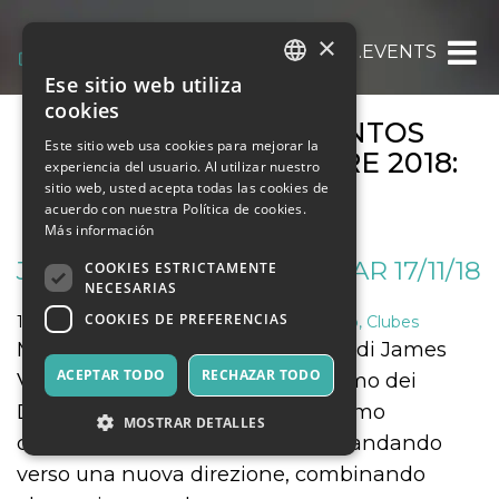
×
OOOH.EVENTS
Ese sitio web utiliza
ITALIAN
cookies
ARCHIVOS DE EVENTOS
ENGLISH
Este sitio web usa cookies para mejorar la
MENSUALES:
OCTUBRE 2018
:
experiencia del usuario. Al utilizar nuestro
SPANISH
PÁGINA 2
sitio web, usted acepta todas las cookies de
acuerdo con nuestra Política de cookies.
Más información
JAMES VICKERY @ ALCAZAR 17/11/18
COOKIES ESTRICTAMENTE
NECESARIAS
COOKIES DE PREFERENCIAS
17 noviembre 2018
Música, Eventos en Vivo, Clubes
Molti di voi conosceranno la voce di James
ACEPTAR TODO
RECHAZAR TODO
Vickery grazie al brano famosissimo dei
Disclosure “Flow” ma il giovanissimo
MOSTRAR DETALLES
cantante e sogwriter inglese sta andando
verso una nuova direzione, combinando