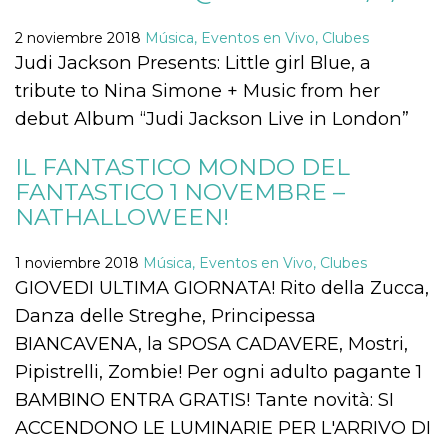
azar, la forma en
que se usa
puede ser
2 noviembre 2018
Música, Eventos en Vivo, Clubes
específico del
sitio, pero un
Judi Jackson Presents: Little girl Blue, a
buen ejemplo es
mantener un
tribute to Nina Simone + Music from her
estado de inicio
de sesión para
debut Album “Judi Jackson Live in London”
un usuario entre
páginas.
IL FANTASTICO MONDO DEL
m
1 año 1 mes
Esta cookie se
Stripe
utiliza
m.stripe.com
FANTASTICO 1 NOVEMBRE –
generalmente
NATHALLOWEEN!
para el
rendimiento y la
optimización de
los servicios de
1 noviembre 2018
Música, Eventos en Vivo, Clubes
procesamiento
de pagos,
GIOVEDI ULTIMA GIORNATA! Rito della Zucca,
facilitando el
almacenamiento
Danza delle Streghe, Principessa
de contenidos
en el navegador
BIANCAVENA, la SPOSA CADAVERE, Mostri,
para hacer que
las páginas se
Pipistrelli, Zombie! Per ogni adulto pagante 1
carguen más
rápido.
BAMBINO ENTRA GRATIS! Tante novità: SI
CookieScriptConsent
4 semanas 2
El servicio
ACCENDONO LE LUMINARIE PER L'ARRIVO DI
CookieScript
días
Cookie-
oooh.events