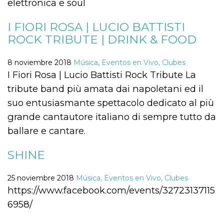
elettronica e soul
Cookies estrictamente necesarias
Cookies de preferencias
I FIORI ROSA | LUCIO BATTISTI
Las cookies estrictamente necesarias permiten
ROCK TRIBUTE | DRINK & FOOD
la funcionalidad principal del sitio web, como
el inicio de sesión de usuario y la gestión de
cuentas. El sitio web no se puede utilizar
8 noviembre 2018
Música, Eventos en Vivo, Clubes
correctamente sin las cookies estrictamente
I Fiori Rosa | Lucio Battisti Rock Tribute La
necesarias.
tribute band più amata dai napoletani ed il
Proveedor /
Nombre
Vencimiento
Descripción
Dominio
suo entusiasmante spettacolo dedicato al più
cf_clearance
1 año
Esta cookie es
Cloudflare,
grande cantautore italiano di sempre tutto da
utilizada por el
Inc.
servicio
.oooh.events
ballare e cantare.
CloudFlare para
identificar el
tráfico web de
SHINE
confianza y
anular cualquier
restricción de
seguridad
25 noviembre 2018
Música, Eventos en Vivo, Clubes
basada en la
https://www.facebook.com/events/32723137115
dirección IP del
visitante. Es
6958/
esencial para
apoyar las
funciones de
seguridad de un