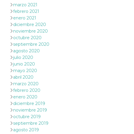
mantenie
marzo 2021
coherenc
febrero 2021
sesión y
proporc
enero 2021
servicios
personal
diciembre 2020
noviembre 2020
YSC
Sesión
YouTube
Google LLC
configura
.youtube.com
octubre 2020
cookie p
septiembre 2020
rastrear l
de video
agosto 2020
incrusta
julio 2020
VISITOR_INFO1_LIVE
5 meses 4
Youtube 
Google LLC
junio 2020
semanas
esta coo
.youtube.com
mayo 2020
realizar 
seguimie
abril 2020
las prefe
del usua
marzo 2020
los vide
febrero 2020
Youtube
incrustad
enero 2020
sitios; t
diciembre 2019
puede de
si el visi
noviembre 2019
sitio web
octubre 2019
utilizand
versión 
septiembre 2019
antigua d
interfaz 
agosto 2019
Youtube.