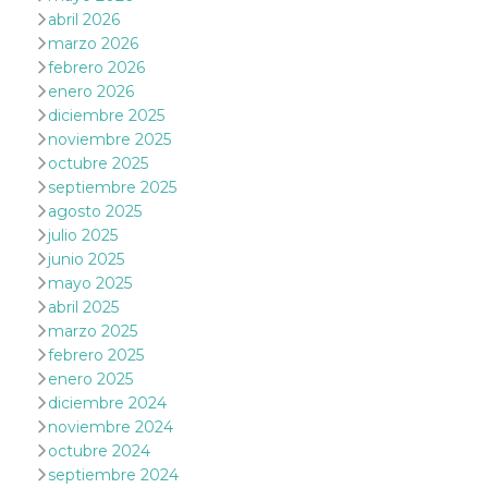
actividad
abril 2026
de sesió
marzo 2026
sospecho
especial
febrero 2026
la detecc
bots que
enero 2026
acceder a
diciembre 2025
servicio
también 
noviembre 2025
el perfil 
octubre 2025
comport
asociado
septiembre 2025
cookie d
agosto 2025
se elimin
después 
julio 2025
días. Est
también 
junio 2025
través d
mayo 2025
gusta y o
botones 
abril 2025
etiqueta
marzo 2025
Faceboo
colocado
febrero 2025
muchos s
enero 2025
web dife
diciembre 2024
dpr
.facebook.com
1 semana
permette
noviembre 2024
controlla
funzione
octubre 2024
su Faceb
pulsante
septiembre 2024
piace”, r