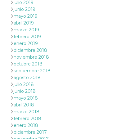
julio 2019
VISITOR_PRIVACY_METADATA
5 meses 4
Esta cook
YouTube
junio 2019
semanas
utiliza p
.youtube.com
mayo 2019
almacena
consenti
abril 2019
del usuar
marzo 2019
opciones
privacid
febrero 2019
interacci
enero 2019
sitio. Reg
datos sob
diciembre 2018
consenti
del visit
noviembre 2018
relación
octubre 2018
diversas 
y config
septiembre 2018
de privac
agosto 2018
asegura
sus prefe
julio 2018
sean hon
junio 2018
futuras s
mayo 2018
__Secure-ROLLOUT_TOKEN
.youtube.com
5 meses 4
Utilizzat
semanas
YouTube
abril 2018
gestire
marzo 2018
l'implem
e la
febrero 2018
sperimen
enero 2018
delle fun
Aiuta Go
diciembre 2017
controlla
nuove