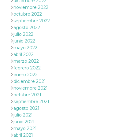
diciembre 2022
browser
dell'uten
noviembre 2022
dell'iden
octubre 2022
univoco, 
per perso
septiembre 2022
la pubbli
agosto 2022
gli utenti
julio 2022
xs
3 meses
Se usa p
Meta
mantene
junio 2022
Platform Inc.
sesión
.facebook.com
mayo 2022
abril 2022
__cf_bm
29 minutos
Esta cook
Cloudflare
58 segundos
utiliza p
Inc.
marzo 2022
distingui
.hubspot.com
humanos 
febrero 2022
Esto es
enero 2022
benefici
el sitio 
diciembre 2021
el fin de 
noviembre 2021
informes
sobre el 
octubre 2021
sitio web
septiembre 2021
_cfuvid
.hubspot.com
Sesión
Esta cook
agosto 2021
utiliza c
de segui
julio 2021
de usuar
junio 2021
sesiones
optimizar
mayo 2021
experienc
abril 2021
usuario