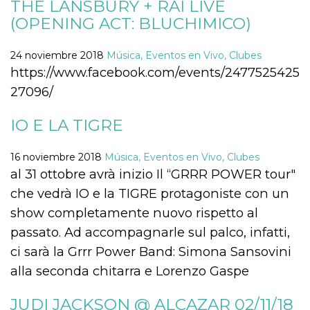
THE LANSBURY + RAI LIVE
sitio web y
proporcionar
(OPENING ACT: BLUCHIMICO)
protección
contra visitantes
maliciosos.
24 noviembre 2018
Música, Eventos en Vivo, Clubes
wordpress_test_cookie
Sesión
Se utiliza en
Automattic
https://www.facebook.com/events/2477525425
sitios creados
Inc.
con Wordpress.
.oooh.events
27096/
Comprueba si el
navegador tiene
habilitadas las
IO E LA TIGRE
cookies
PHPSESSID
Sesión
Cookie
PHP.net
generada por
16 noviembre 2018
Música, Eventos en Vivo, Clubes
oooh.events
aplicaciones
al 31 ottobre avrà inizio Il “GRRR POWER tour"
basadas en el
lenguaje PHP.
che vedrà IO e la TIGRE protagoniste con un
Este es un
identificador de
show completamente nuovo rispetto al
propósito
general que se
passato. Ad accompagnarle sul palco, infatti,
utiliza para
mantener las
ci sarà la Grrr Power Band: Simona Sansovini
variables de
sesión del
alla seconda chitarra e Lorenzo Gaspe
usuario.
Normalmente es
un número
JUDI JACKSON @ ALCAZAR 02/11/18
generado al