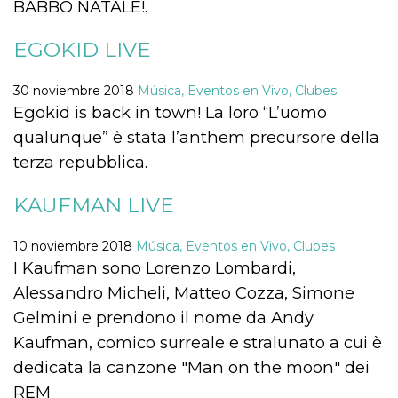
Script.com
BABBO NATALE!.
utiliza esta
cookie para
recordar las
EGOKID LIVE
preferencias de
consentimiento
de cookies de
30 noviembre 2018
Música, Eventos en Vivo, Clubes
los visitantes. Es
necesario que el
Egokid is back in town! La loro “L’uomo
banner de
cookies de
qualunque” è stata l’anthem precursore della
Cookie-
Script.com
terza repubblica.
funcione
correctamente.
KAUFMAN LIVE
Declaración de almacenamiento
Tipo de
Nombre
Descripción
10 noviembre 2018
Música, Eventos en Vivo, Clubes
almacenamiento
I Kaufman sono Lorenzo Lombardi,
fbssls_314278995690155
Almacenamiento
Alessandro Micheli, Matteo Cozza, Simone
de sesión
Gelmini e prendono il nome da Andy
wpEmojiSettingsSupports
Almacenamiento
de sesión
Kaufman, comico surreale e stralunato a cui è
cn_uc__
Almacenamiento
dedicata la canzone "Man on the moon" dei
local
REM