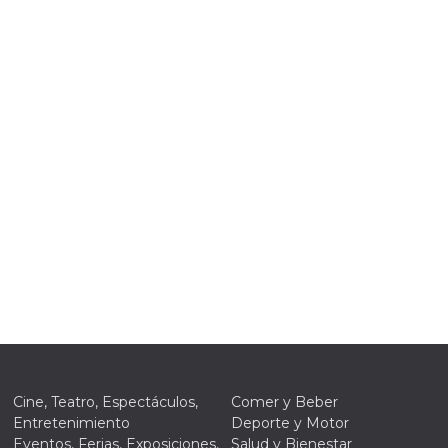
ión
 inicio
n de
 Puede
sión o
nte
30 días
kie
 el
r que se
a
. No está
ente
o al
de
k
l.
Cine, Teatro, Espectáculos,
Comer y Beber
 informa
iliza para
Entretenimiento
Deporte y Motor
on la
Eventos, Ferias, Exposiciones,
Salud y Bienestar
 y la