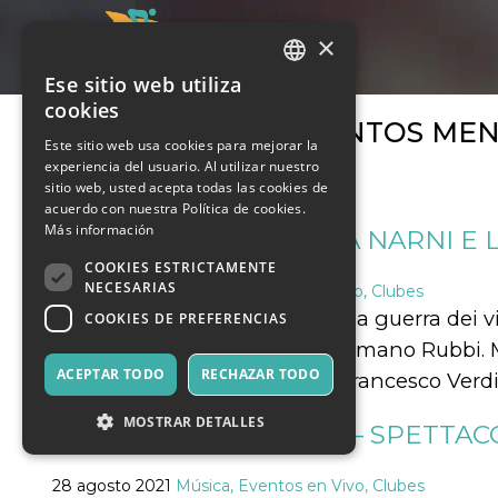
×
Ese sitio web utiliza
ITALIAN
cookies
ARCHIVOS DE EVENTOS MEN
ENGLISH
Este sitio web usa cookies para mejorar la
experiencia del usuario. Al utilizar nuestro
SPANISH
sitio web, usted acepta todas las cookies de
acuerdo con nuestra Política de cookies.
Más información
L’ASSEDIO: ERASMO DA NARNI E L
COOKIES ESTRICTAMENTE
NECESARIAS
29 agosto 2021
Música, Eventos en Vivo, Clubes
"L'assedio: Erasmo da Narni e la guerra dei 
COOKIES DE PREFERENCIAS
Bordignon, Paolo Pinelli e Germano Rubbi. M
ACEPTAR TODO
RECHAZAR TODO
Verve"". Suggestioni sonore: Francesco Verd
MOSTRAR DETALLES
LA NOTTE DI ERASMO – SPETTA
28 agosto 2021
Música, Eventos en Vivo, Clubes