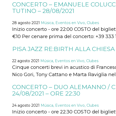
CONCERTO – EMANUELE COLUCCIA
sitio web y
proporcionar
TUTINO – 28/08/2021
protección
contra visitantes
maliciosos.
28 agosto 2021
Música, Eventos en Vivo, Clubes
wordpress_test_cookie
Sesión
Se utiliza en
Automattic
Inizio concerto - ore 22:00 COSTO del biglietto
sitios creados
Inc.
con Wordpress.
.oooh.events
€10 Per cenare prima del concerto: +39 333 
Comprueba si el
navegador tiene
habilitadas las
cookies
PISA JAZZ RE:BIRTH ALLA CHIESA
PHPSESSID
Sesión
Cookie
PHP.net
generada por
oooh.events
22 agosto 2021
Música, Eventos en Vivo, Clubes
aplicaciones
basadas en el
Cinque concerti brevi in acustico di Frances
lenguaje PHP.
Este es un
Nico Gori, Tony Cattano e Marta Raviglia nel
identificador de
propósito
general que se
CONCERTO – DUO ALEMANNO / CH
utiliza para
mantener las
24/08/2021 – ORE 22:30
variables de
sesión del
usuario.
24 agosto 2021
Música, Eventos en Vivo, Clubes
Normalmente es
un número
Inizio concerto - ore 22:30 COSTO del bigliett
generado al