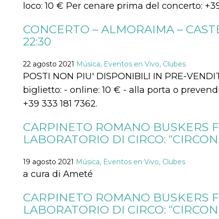
azar, la forma en
loco: 10 € Per cenare prima del concerto: +39
que se usa
puede ser
específico del
CONCERTO – ALMORAIMA – CASTEL
sitio, pero un
buen ejemplo es
22:30
mantener un
estado de inicio
de sesión para
un usuario entre
22 agosto 2021
Música, Eventos en Vivo, Clubes
páginas.
POSTI NON PIU' DISPONIBILI IN PRE-VENDITA
m
1 año 1 mes
Esta cookie se
Stripe
biglietto: - online: 10 € - alla porta o preven
utiliza
m.stripe.com
generalmente
+39 333 181 7362.
para el
rendimiento y la
optimización de
CARPINETO ROMANO BUSKERS FES
los servicios de
procesamiento
LABORATORIO DI CIRCO: “CIRCO
de pagos,
facilitando el
almacenamiento
de contenidos
19 agosto 2021
Música, Eventos en Vivo, Clubes
en el navegador
a cura di Ameté
para hacer que
las páginas se
carguen más
rápido.
CARPINETO ROMANO BUSKERS FE
LABORATORIO DI CIRCO: “CIRCO
CookieScriptConsent
4 semanas 2
El servicio
CookieScript
días
Cookie-
oooh.events