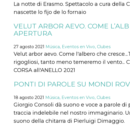
Cookies estrictamente necesarias
La notte di Erasmo. Spettacolo a cura della 
Cookies de preferencias
nascette lo fijo de lo fornaio
Las cookies estrictamente necesarias permiten
VELUT ARBOR AEVO. COME L’ALB
la funcionalidad principal del sitio web, como
el inicio de sesión de usuario y la gestión de
APERTURA
cuentas. El sitio web no se puede utilizar
correctamente sin las cookies estrictamente
necesarias.
27 agosto 2021
Música, Eventos en Vivo, Clubes
Proveedor /
Velut arbor aevo. Come l'albero che cresce…T
Nombre
Vencimiento
Descripción
Dominio
rigogliosi, tanto meno temeremo il vento..
cf_clearance
1 año
Esta cookie es
Cloudflare,
utilizada por el
CORSA all'ANELLO 2021
Inc.
servicio
.oooh.events
CloudFlare para
identificar el
PONTI DI PAROLE SU MONDI ROV
tráfico web de
confianza y
anular cualquier
18 agosto 2021
Música, Eventos en Vivo, Clubes
restricción de
seguridad
Giorgio Consoli dà suono e voce a parole di p
basada en la
dirección IP del
traccia indelebile nel nostro immaginario.
visitante. Es
esencial para
suono della chitarra di Pierluigi Dimaggio.
apoyar las
funciones de
seguridad de un