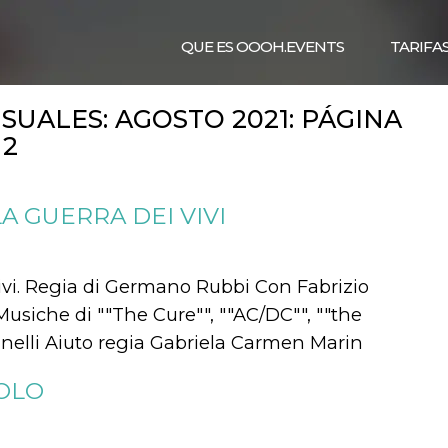
QUE ES OOOH.EVENTS
TARIFA
SUALES:
AGOSTO 2021
: PÁGINA
2
A GUERRA DEI VIVI
vivi. Regia di Germano Rubbi Con Fabrizio
usiche di ""The Cure"", ""AC/DC"", ""the
inelli Aiuto regia Gabriela Carmen Marin
COLO