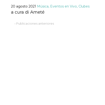
Script.com
utiliza esta
20 agosto 2021
Música, Eventos en Vivo, Clubes
cookie para
recordar las
a cura di Ameté
preferencias de
consentimiento
de cookies de
‹ Publicaciones anteriores
los visitantes. Es
necesario que el
banner de
cookies de
Cookie-
Script.com
funcione
correctamente.
Declaración de almacenamiento
Tipo de
Nombre
Descripción
almacenamiento
fbssls_314278995690155
Almacenamiento
de sesión
wpEmojiSettingsSupports
Almacenamiento
de sesión
cn_uc__
Almacenamiento
local