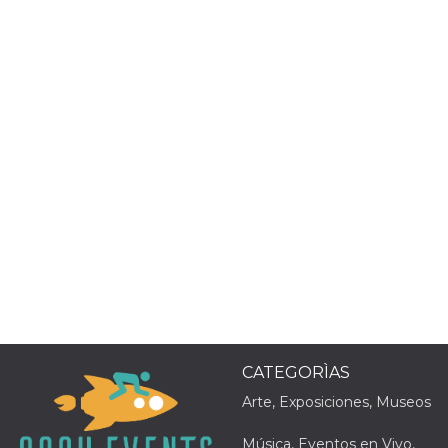
Proveedor /
Nombre
Vencimiento
Descripc
Dominio
c_user
4 semanas 2
Cookie de
Meta
días
de sesió
Platform Inc.
usuario.
.facebook.com
ser de se
permane
durante 
datr
2 años
Esta coo
Meta
identifica
Platform Inc.
navegado
.facebook.com
conecta 
Facebook
directam
vinculad
usuario 
CATEGORÌAS
Faceboo
individua
Arte, Exposiciones, Museos
Facebook
que se ut
ayudar c
Música, Eventos en Vivo,
seguridad