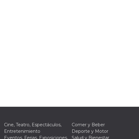
ión
 inicio
n de
 Puede
sión o
nte
30 días
kie
 el
r que se
a
. No está
ente
o al
de
k
l.
Cine, Teatro, Espectáculos,
Comer y Beber
 informa
iliza para
Entretenimiento
Deporte y Motor
on la
Eventos, Ferias, Exposiciones,
Salud y Bienestar
 y la