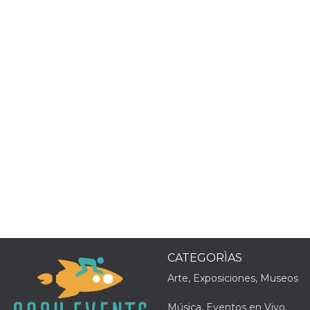
Proveedor /
Nombre
Vencimiento
Descripc
Dominio
c_user
4 semanas 2
Cookie de
Meta
días
de sesió
Platform Inc.
usuario.
.facebook.com
ser de se
permane
durante 
datr
2 años
Esta coo
Meta
identifica
Platform Inc.
navegado
.facebook.com
conecta 
Facebook
directam
vinculad
usuario 
CATEGORÌAS
Faceboo
individua
Arte, Exposiciones, Museos
Facebook
que se ut
ayudar c
Música, Eventos en Vivo,
seguridad