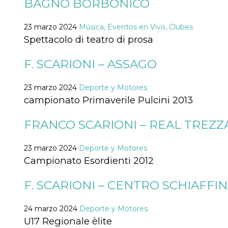
BAGNO BORBONICO
sitio web y
proporcionar
protección
23 marzo 2024
Música, Eventos en Vivo, Clubes
contra visitantes
maliciosos.
Spettacolo di teatro di prosa
wordpress_test_cookie
Sesión
Se utiliza en
Automattic
sitios creados
Inc.
F. SCARIONI – ASSAGO
con Wordpress.
.oooh.events
Comprueba si el
navegador tiene
habilitadas las
23 marzo 2024
Deporte y Motores
cookies
campionato Primaverile Pulcini 2013
PHPSESSID
Sesión
Cookie
PHP.net
generada por
oooh.events
FRANCO SCARIONI – REAL TREZ
aplicaciones
basadas en el
lenguaje PHP.
Este es un
23 marzo 2024
Deporte y Motores
identificador de
propósito
Campionato Esordienti 2012
general que se
utiliza para
mantener las
F. SCARIONI – CENTRO SCHIAFFI
variables de
sesión del
usuario.
Normalmente es
24 marzo 2024
Deporte y Motores
un número
U17 Regionale èlite
generado al