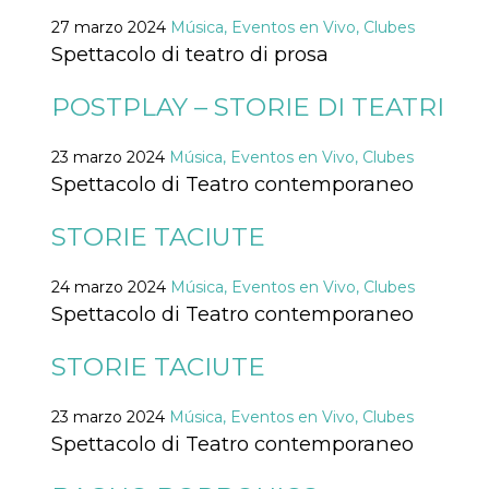
Cookies estrictamente necesarias
27 marzo 2024
Música, Eventos en Vivo, Clubes
Cookies de preferencias
Spettacolo di teatro di prosa
Las cookies estrictamente necesarias permiten
la funcionalidad principal del sitio web, como
POSTPLAY – STORIE DI TEATRI
el inicio de sesión de usuario y la gestión de
cuentas. El sitio web no se puede utilizar
correctamente sin las cookies estrictamente
23 marzo 2024
Música, Eventos en Vivo, Clubes
necesarias.
Spettacolo di Teatro contemporaneo
Proveedor /
Nombre
Vencimiento
Descripción
Dominio
STORIE TACIUTE
cf_clearance
1 año
Esta cookie es
Cloudflare,
utilizada por el
Inc.
servicio
.oooh.events
24 marzo 2024
Música, Eventos en Vivo, Clubes
CloudFlare para
identificar el
Spettacolo di Teatro contemporaneo
tráfico web de
confianza y
anular cualquier
STORIE TACIUTE
restricción de
seguridad
basada en la
dirección IP del
23 marzo 2024
Música, Eventos en Vivo, Clubes
visitante. Es
Spettacolo di Teatro contemporaneo
esencial para
apoyar las
funciones de
seguridad de un