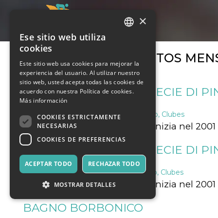
×
Ese sitio web utiliza
ITALIAN
cookies
ARCHIVOS DE EVENTOS MEN
ENGLISH
Este sitio web usa cookies para mejorar la
experiencia del usuario. Al utilizar nuestro
SPANISH
sitio web, usted acepta todas las cookies de
MARMOCCHIO, UNA SPECIE DI PI
acuerdo con nuestra Política de cookies.
Más información
22 marzo 2024
Música, Eventos en Vivo, Clubes
COOKIES ESTRICTAMENTE
La storia di questo spettacolo.inizia nel 20
NECESARIAS
COOKIES DE PREFERENCIAS
MARMOCCHIO, UNA SPECIE DI P
ACEPTAR TODO
RECHAZAR TODO
21 marzo 2024
Música, Eventos en Vivo, Clubes
La storia di questo spettacolo.inizia nel 20
MOSTRAR DETALLES
BAGNO BORBONICO