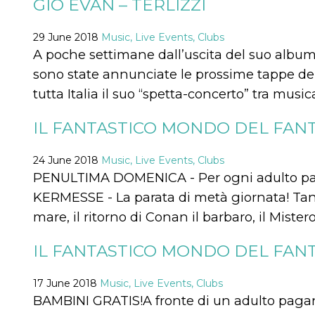
GIO EVAN – TERLIZZI
functionality such as user login and account
management. The website cannot be used
properly without strictly necessary cookies.
29 June 2018
Music, Live Events, Clubs
A poche settimane dall’uscita del suo album d
Provider /
Name
Expiration
Description
Domain
sono state annunciate le prossime tappe del 
cf_clearance
1 year
This cookie
Cloudflare,
tutta Italia il suo “spetta-concerto” tra music
is used by
Inc.
the
.oooh.events
CloudFlare
IL FANTASTICO MONDO DEL FANT
service to
identify
trusted web
traffic and
24 June 2018
Music, Live Events, Clubs
override any
security
PENULTIMA DOMENICA - Per ogni adulto p
restrictions
based on
KERMESSE - La parata di metà giornata! Tant
the visitor's
IP address. It
mare, il ritorno di Conan il barbaro, il Miste
is essential
for
supporting a
IL FANTASTICO MONDO DEL FANT
website's
security
features and
in providing
17 June 2018
Music, Live Events, Clubs
protection
BAMBINI GRATIS!A fronte di un adulto paga
against
malicious