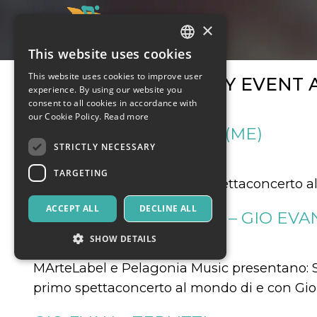
×
This website uses cookies
ITALIAN
This website uses cookies to improve user
MONTHLY EVENT 
ENGLISH
experience. By using our website you
consent to all cookies in accordance with
SPANISH
our Cookie Policy.
Read more
GIO EVAN | TAORMINA (ME)
STRICTLY NECESSARY
24 June 2018
Music, Live Events, Clubs
TARGETING
NON CONTRO ME il primo Spettaconcerto al
ACCEPT ALL
DECLINE ALL
APRI LE ORECCHIETTE – GIO EVAN
SHOW DETAILS
30 June 2018
Music, Live Events, Clubs
MArteLabel e Pelagonia Music presentano: S
primo spettaconcerto al mondo di e con Gi
Strictly necessary
Targeting
Strictly necessary cookies allow core website