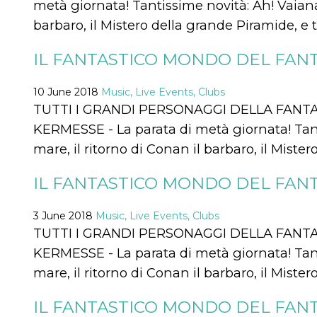
metà giornata! Tantissime novità: Ah! Vaiana 
visitors.
barbaro, il Mistero della grande Piramide, e 
wordpress_test_cookie
Session
Used on
Automattic
sites built
Inc.
with
.oooh.events
IL FANTASTICO MONDO DEL FANT
Wordpress.
Tests
whether or
not the
10 June 2018
Music, Live Events, Clubs
browser has
cookies
TUTTI I GRANDI PERSONAGGI DELLA FANTA
enabled
KERMESSE - La parata di metà giornata! Tant
PHPSESSID
Session
Cookie
PHP.net
mare, il ritorno di Conan il barbaro, il Miste
generated
oooh.events
by
applications
based on
IL FANTASTICO MONDO DEL FANT
the PHP
language.
This is a
3 June 2018
Music, Live Events, Clubs
general
purpose
TUTTI I GRANDI PERSONAGGI DELLA FANTA
identifier
used to
KERMESSE - La parata di metà giornata! Tant
maintain
user session
mare, il ritorno di Conan il barbaro, il Miste
variables. It
is normally a
random
IL FANTASTICO MONDO DEL FANT
generated
number,