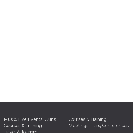
n
cookie.
ion or
or 30
he
 to
t is not
d to
he
book
 it is
p with
d
Music, Live Events, Clubs
Courses & Training
login
Courses & Training
Meetings, Fairs, Conferences
pecially
ection
Travel & Tourism