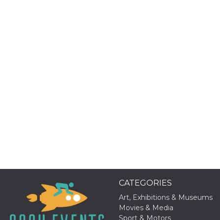
Provider /
Name
Expiration
Descriptio
Domain
c_user
4 weeks 2
User Login 
Meta
days
Can be sess
Platform Inc.
persitent f
.facebook.com
days
datr
2 years
This cookie
Meta
identifies t
Platform Inc.
browser
.facebook.com
connecting
Facebook. I
directly tie
individual
Facebook t
user. Face
reports that
CATEGORIES
used to hel
security an
Art, Exhibitions & Museums
suspicious 
Movies & Media
activity, es
around det
Sport & Motors