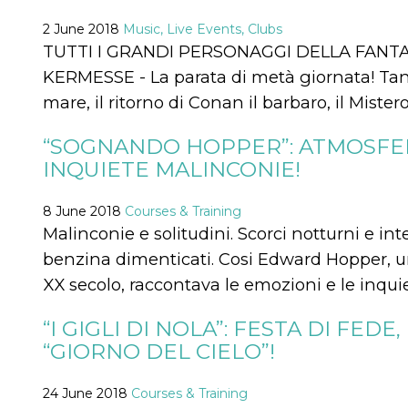
how it is
used can be
2 June 2018
Music, Live Events, Clubs
specific to
TUTTI I GRANDI PERSONAGGI DELLA FANTA
the site, but
a good
KERMESSE - La parata di metà giornata! Tant
example is
maintaining
mare, il ritorno di Conan il barbaro, il Miste
a logged-in
status for a
user
between
“SOGNANDO HOPPER”: ATMOSFE
pages.
INQUIETE MALINCONIE!
m
1 year 1
This cookie
Stripe
month
is generally
m.stripe.com
used for
8 June 2018
Courses & Training
performance
and
Malinconie e solitudini. Scorci notturni e inte
optimization
of payment
benzina dimenticati. Cosi Edward Hopper, uno
processing
services,
XX secolo, raccontava le emozioni e le inqui
facilitating
caching of
content on
“I GIGLI DI NOLA”: FESTA DI FE
the browser
to make
“GIORNO DEL CIELO”!
pages load
faster.
24 June 2018
Courses & Training
CookieScriptConsent
4 weeks 2
This cookie
CookieScript
days
is used by
oooh.events