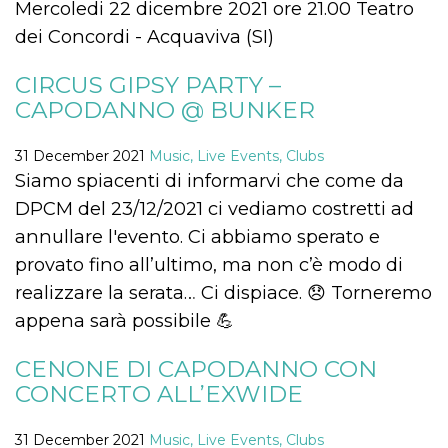
Mercoledi 22 dicembre 2021 ore 21.00 Teatro
visitors.
dei Concordi - Acquaviva (SI)
wordpress_test_cookie
Session
Used on
Automattic
sites built
Inc.
with
.oooh.events
CIRCUS GIPSY PARTY –
Wordpress.
Tests
CAPODANNO @ BUNKER
whether or
not the
browser has
cookies
31 December 2021
Music, Live Events, Clubs
enabled
Siamo spiacenti di informarvi che come da
PHPSESSID
Session
Cookie
PHP.net
DPCM del 23/12/2021 ci vediamo costretti ad
generated
oooh.events
by
annullare l'evento. Ci abbiamo sperato e
applications
based on
provato fino all’ultimo, ma non c’è modo di
the PHP
language.
realizzare la serata… Ci dispiace. 😞 Torneremo
This is a
general
appena sarà possibile 💪
purpose
identifier
used to
maintain
CENONE DI CAPODANNO CON
user session
CONCERTO ALL’EXWIDE
variables. It
is normally a
random
generated
31 December 2021
Music, Live Events, Clubs
number,