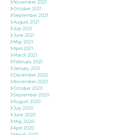
November 2021
sites;it can
determine
October 2021
whether th
website visi
September 2021
using the 
August 2021
old version
Youtube int
July 2021
June 2021
VISITOR_PRIVACY_METADATA
5 months
This cookie
YouTube
4 weeks
used to sto
.youtube.com
May 2021
user's cons
April 2021
and privac
choices for 
March 2021
interaction
the site. It
February 2021
data on th
January 2021
visitor's co
regarding v
December 2020
privacy pol
November 2020
and setting
ensuring th
October 2020
their prefe
September 2020
are honore
future sess
August 2020
July 2020
__Secure-ROLLOUT_TOKEN
.youtube.com
5 months
Utilizzato 
4 weeks
YouTube p
June 2020
gestire
l'implemen
May 2020
e la
April 2020
sperimenta
delle funzio
March 2020