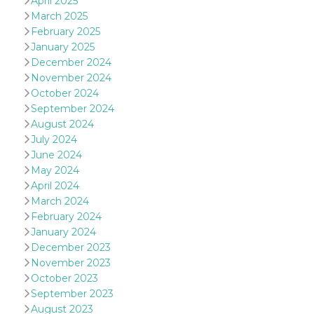
April 2025
March 2025
oo
5 years
Ad optout 
Meta
Platform Inc.
February 2025
.facebook.com
January 2025
sb
2 years
Facebook 
Meta
December 2024
identificati
Platform Inc.
November 2024
authenticat
.facebook.com
marketing,
October 2024
other Face
specific fu
September 2024
cookies.
August 2024
usida
.facebook.com
Session
raccoglie
July 2024
informazion
June 2024
browser
dell'utente
May 2024
dell'identif
April 2024
univoco, ut
per persona
March 2024
la pubblici
gli utenti
February 2024
January 2024
xs
3 months
Used to ma
Meta
a session
December 2023
Platform Inc.
.facebook.com
November 2023
__cf_bm
29
This cookie
October 2023
Cloudflare
minutes
used to
Inc.
September 2023
58
distinguish
.hubspot.com
seconds
between h
August 2023