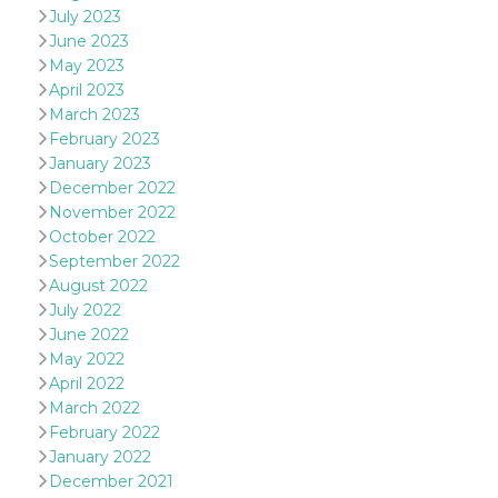
and bots. T
July 2023
beneficial f
website, in
June 2023
to make va
May 2023
reports on 
of their we
April 2023
March 2023
_cfuvid
.hubspot.com
Session
This cookie
used for p
February 2023
of tracking
across sess
January 2023
optimize u
December 2022
experience
maintainin
November 2022
session
October 2022
consistenc
providing
September 2022
personaliz
August 2022
services.
July 2022
YSC
Session
This cookie 
Google LLC
by YouTube
June 2022
.youtube.com
track views
May 2022
embedded
videos.
April 2022
March 2022
VISITOR_INFO1_LIVE
5 months
This cookie 
Google LLC
4 weeks
by Youtube
.youtube.com
February 2022
keep track 
January 2022
preferences
Youtube vi
December 2021
embedded 