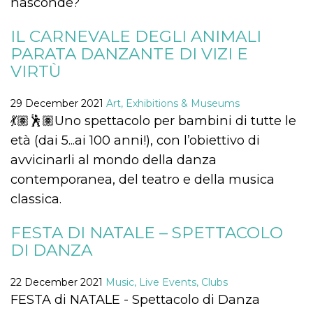
nasconde?
functionality such as user login and account
management. The website cannot be used
IL CARNEVALE DEGLI ANIMALI
properly without strictly necessary cookies.
PARATA DANZANTE DI VIZI E
Provider /
Name
Expiration
Description
Domain
VIRTÙ
cf_clearance
1 year
This cookie
Cloudflare,
is used by
Inc.
29 December 2021
Art, Exhibitions & Museums
the
.oooh.events
CloudFlare
💃🏽🕺🏽Uno spettacolo per bambini di tutte le
service to
identify
età (dai 5...ai 100 anni!), con l’obiettivo di
trusted web
traffic and
avvicinarli al mondo della danza
override any
security
contemporanea, del teatro e della musica
restrictions
based on
classica.
the visitor's
IP address. It
is essential
FESTA DI NATALE – SPETTACOLO
for
supporting a
DI DANZA
website's
security
features and
in providing
22 December 2021
Music, Live Events, Clubs
protection
FESTA di NATALE - Spettacolo di Danza
against
malicious