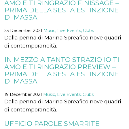
AMO E TI RINGRAZIO FINISSAGE –
Cookie-
Script.com
PRIMA DELLA SESTA ESTINZIONE
service to
DI MASSA
remember
visitor
cookie
consent
23 December 2021
Music, Live Events, Clubs
preferences.
It is
Dalla penna di Marina Spreafico nove quadri
necessary
for Cookie-
di contemporaneità.
Script.com
cookie
banner to
IN MEZZO A TANTO STRAZIO IO TI
work
properly.
AMO E TI RINGRAZIO PREVIEW –
PRIMA DELLA SESTA ESTINZIONE
Storage declaration
DI MASSA
Storage
Name
Description
type
19 December 2021
Music, Live Events, Clubs
fbssls_314278995690155
Session
Dalla penna di Marina Spreafico nove quadri
storage
di contemporaneità.
wpEmojiSettingsSupports
Session
storage
cn_uc__
Local
UFFICIO PAROLE SMARRITE
storage