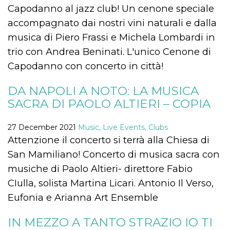
how it is
Capodanno al jazz club! Un cenone speciale
used can be
specific to
accompagnato dai nostri vini naturali e dalla
the site, but
a good
musica di Piero Frassi e Michela Lombardi in
example is
maintaining
trio con Andrea Beninati. L'unico Cenone di
a logged-in
status for a
Capodanno con concerto in città!
user
between
pages.
DA NAPOLI A NOTO: LA MUSICA
m
1 year 1
This cookie
Stripe
SACRA DI PAOLO ALTIERI – COPIA
month
is generally
m.stripe.com
used for
performance
27 December 2021
Music, Live Events, Clubs
and
optimization
Attenzione il concerto si terrà alla Chiesa di
of payment
processing
San Mamiliano! Concerto di musica sacra con
services,
facilitating
musiche di Paolo Altieri- direttore Fabio
caching of
content on
CIulla, solista Martina Licari. Antonio Il Verso,
the browser
to make
Eufonia e Arianna Art Ensemble
pages load
faster.
IN MEZZO A TANTO STRAZIO IO TI
CookieScriptConsent
4 weeks 2
This cookie
CookieScript
days
is used by
oooh.events