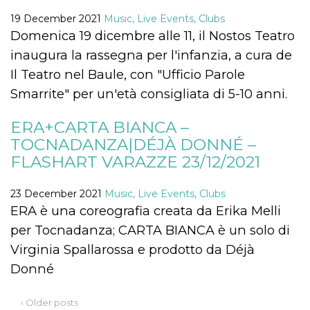
19 December 2021
Music, Live Events, Clubs
Domenica 19 dicembre alle 11, il Nostos Teatro
inaugura la rassegna per l'infanzia, a cura de
Il Teatro nel Baule, con "Ufficio Parole
Provider /
Smarrite" per un'età consigliata di 5-10 anni.
Name
Expiration
Descriptio
Domain
c_user
4 weeks 2
User Login 
Meta
ERA+CARTA BIANCA –
days
Can be sess
Platform Inc.
persitent f
TOCNADANZA|DÉJÀ DONNÉ –
.facebook.com
days
FLASHART VARAZZE 23/12/2021
datr
2 years
This cookie
Meta
identifies t
Platform Inc.
browser
.facebook.com
23 December 2021
Music, Live Events, Clubs
connecting
Facebook. I
ERA è una coreografia creata da Erika Melli
directly tie
individual
per Tocnadanza; CARTA BIANCA è un solo di
Facebook t
user. Face
Virginia Spallarossa e prodotto da Déjà
reports that
used to hel
Donné
security an
suspicious 
activity, es
‹ Older posts
around det