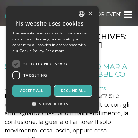
×
OOOH.EVENTS | TICKETS FOR EVENTS, CO
This website uses cookies
ITALIAN
This website uses cookies to improve user
MONTHLY EVENT ARCHIVES:
ENGLISH
experience. By using our website you
DECEMBER 2021
consent to all cookies in accordance with
SPANISH
our Cookie Policy.
Read more
STRICTLY NECESSARY
SENZA TITOLO DI ALESSIO MARIA
ROMANO – SCENARIO PUBBLICO
TARGETING
27 December 2021
Art, Exhibitions & Museums
ACCEPT ALL
DECLINE ALL
È realmente possibile “comunicare”? Si è
davvero in comunicazione con l’altro, con gli
SHOW DETAILS
altri? Quando nascono il fraintendimento, la
confusione, la guerra o l’amore? Il solo
Strictly necessary
Targeting
movimento, cosa lascia, oppure cosa
Strictly necessary cookies allow core website