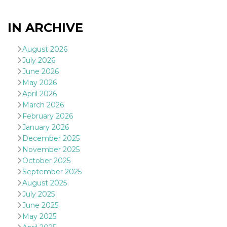
of bots try
access the s
Facebook a
IN ARCHIVE
the behavi
profile ass
with each d
cookie is d
August 2026
after 10 day
July 2026
cookie is a
via Like an
June 2026
Facebook b
and tags p
May 2026
on many di
April 2026
websites.
March 2026
dpr
.facebook.com
1 week
permette d
February 2026
controllare 
funzione “S
January 2026
su Faceboo
December 2025
pulsante “
piace”, rac
November 2025
le impostaz
della lingu
October 2025
permettono
September 2025
condividere
pagina.
August 2025
July 2025
fr
3 months
Contains b
Meta
and user u
Platform Inc.
June 2025
ID combina
.facebook.com
May 2025
used for ta
advertising