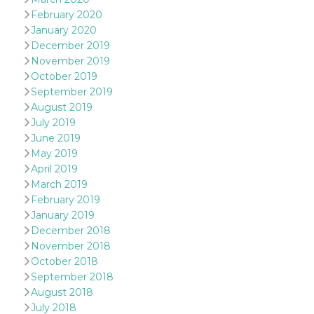
Aiuta Goog
February 2020
controllare
nuove
January 2020
funzionalit
December 2019
modifiche
dell'interfa
November 2019
vengono m
agli utenti
October 2019
nell'ambito 
September 2019
e
implementa
August 2019
graduali,
July 2019
garantend
un'esperie
June 2019
coerente p
May 2019
determinat
utente dur
April 2019
esperiment
March 2019
February 2019
January 2019
December 2018
November 2018
October 2018
September 2018
August 2018
July 2018