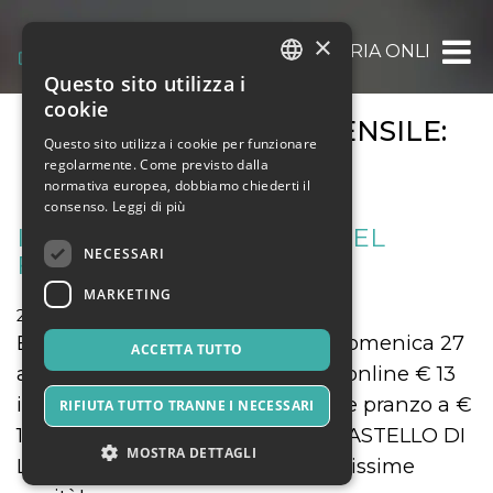
×
OOOH.EVENTS | BIGLIETTERIA ONLINE GRAT
Questo sito utilizza i
ITALIAN
cookie
ARCHIVIO EVENTI MENSILE:
ENGLISH
Questo sito utilizza i cookie per funzionare
AGOSTO 2017
regolarmente. Come previsto dalla
SPANISH
normativa europea, dobbiamo chiederti il
consenso.
Leggi di più
IL FANTASTICO MONDO DEL
NECESSARI
FANTASTICO 27 AGOSTO
MARKETING
27 Agosto 2017
Musica, Eventi Live, Club
Biglietto ridotto per tutti anche domenica 27
ACCETTA TUTTO
agosto! Prosegue la promozione online € 13
invece di 16 per adulti e bambini e pranzo a €
RIFIUTA TUTTO TRANNE I NECESSARI
10 invece di 13. Vi aspettiamo al CASTELLO DI
MOSTRA DETTAGLI
LUNGHEZZA! Grandi sconti e tantissime