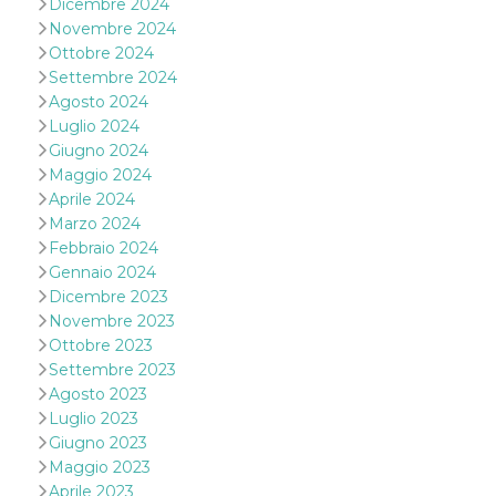
Dicembre 2024
correttamente.
Novembre 2024
Storage declaration
Ottobre 2024
Settembre 2024
Storage
Nome
Descrizione
type
Agosto 2024
Luglio 2024
fbssls_314278995690155
Session
storage
Giugno 2024
Maggio 2024
wpEmojiSettingsSupports
Session
storage
Aprile 2024
Marzo 2024
cn_uc__
Local
storage
Febbraio 2024
Gennaio 2024
Dicembre 2023
Novembre 2023
Ottobre 2023
Settembre 2023
Agosto 2023
Provider /
Luglio 2023
Nome
Scadenza
Descrizione
Dominio
Giugno 2023
c_user
4
Cookie di a
Meta
Maggio 2023
settimane
utente. Può
Platform Inc.
Aprile 2023
2 giorni
essere di se
.facebook.com