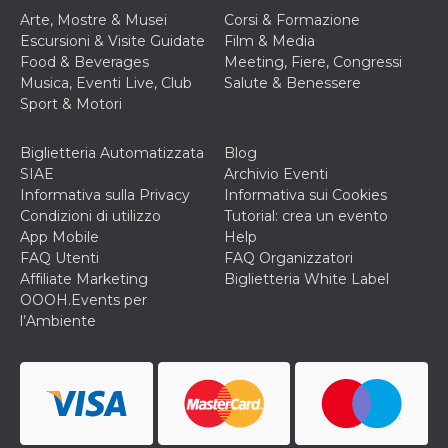
Arte, Mostre & Musei
Corsi & Formazione
VISITOR_INFO1_LIVE
5 mesi 4
Questo cook
Google LLC
settimane
impostato 
.youtube.com
Escursioni & Visite Guidate
Film & Media
Youtube pe
Food & Beverages
Meeting, Fiere, Congressi
tenere tracc
delle prefe
Musica, Eventi Live, Club
Salute & Benessere
dell'utente p
Sport & Motori
video di Yo
incorporati 
siti; può an
determinare 
Biglietteria Automatizzata
Blog
visitatore de
SIAE
Archivio Eventi
web sta
utilizzando 
Informativa sulla Privacy
Informativa sui Cookies
nuova o la
Condizioni di utilizzo
Tutorial: crea un evento
vecchia ver
dell'interfac
App Mobile
Help
Youtube.
FAQ Utenti
FAQ Organizzatori
VISITOR_PRIVACY_METADATA
5 mesi 4
Questo coo
YouTube
Affiliate Marketing
Biglietteria White Label
settimane
viene utiliz
.youtube.com
OOOH.Events per
per memori
le scelte di
l’Ambiente
consenso e
privacy dell
per la loro
interazione 
sito. Registr
sul consens
visitatore r
a varie poli
impostazion