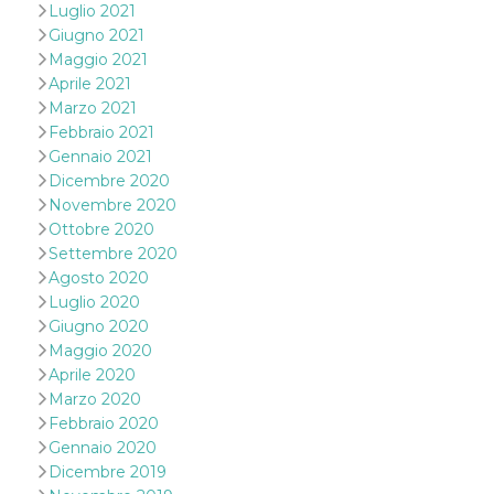
Luglio 2021
cookie viene
anche trami
Giugno 2021
piace e altri
Maggio 2021
pulsanti e t
Facebook
Aprile 2021
posizionati 
molti siti W
Marzo 2021
diversi.
Febbraio 2021
dpr
.facebook.com
1
permette di
Gennaio 2021
settimana
controllare 
Dicembre 2020
funzione “S
su Facebook
Novembre 2020
pulsante “M
Ottobre 2020
piace”, rac
le impostaz
Settembre 2020
della lingua
Agosto 2020
permettono
condividere
Luglio 2020
pagina.
Giugno 2020
fr
3 mesi
Contiene la
Meta
Maggio 2020
combinazio
Platform Inc.
ID univoco 
.facebook.com
Aprile 2020
browser e
Marzo 2020
dell'utente,
utilizzata pe
Febbraio 2020
pubblicità m
Gennaio 2020
oo
5 anni
consente
Meta
Dicembre 2019
all'utente di
Platform Inc.