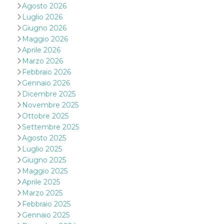
mese
viene
m.stripe.com
Agosto 2026
generalmente
utilizzato per le
Luglio 2026
prestazioni e
Giugno 2026
l'ottimizzazione
dei servizi di
Maggio 2026
elaborazione
Aprile 2026
dei pagamenti,
facilitando la
Marzo 2026
memorizzazione
dei contenuti
Febbraio 2026
sul browser per
Gennaio 2026
rendere le
pagine più
Dicembre 2025
veloci.
Novembre 2025
CookieScriptConsent
4
Questo cookie
CookieScript
Ottobre 2025
settimane
viene utilizzato
oooh.events
Settembre 2025
2 giorni
dal servizio
Cookie-
Agosto 2025
Script.com per
Luglio 2025
ricordare le
preferenze di
Giugno 2025
consenso sui
cookie dei
Maggio 2025
visitatori. È
Aprile 2025
necessario che il
banner dei
Marzo 2025
cookie di
Febbraio 2025
Cookie-
Script.com
Gennaio 2025
funzioni