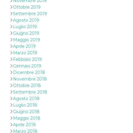
Novembre 2019
disabilitare 
.facebook.com
visualizzazi
Ottobre 2019
delle inserz
Meta in base
Settembre 2019
sue attività 
Agosto 2019
web di terzi
Luglio 2019
sb
2 anni
Identificazi
Meta
Giugno 2019
browser di
Platform Inc.
Facebook,
.facebook.com
Maggio 2019
autenticazi
Aprile 2019
marketing e 
cookie di
Marzo 2019
funzione spe
di Facebook
Febbraio 2019
Gennaio 2019
usida
.facebook.com
Sessione
raccoglie
informazion
Dicembre 2018
browser
Novembre 2018
dell'utente 
dell'identifi
Ottobre 2018
univoco, uti
Settembre 2018
per persona
la pubblicit
Agosto 2018
gli utenti
Luglio 2018
xs
3 mesi
Utilizzato p
Meta
Giugno 2018
mantenere 
Platform Inc.
sessione
Maggio 2018
.facebook.com
Aprile 2018
__cf_bm
29 minuti
Questo coo
Cloudflare
Marzo 2018
58
viene utiliz
Inc.