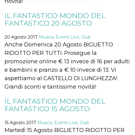
novità!
Necessari
Marketing
IL FANTASTICO MONDO DEL
FANTASTICO 20 AGOSTO
I cookie strettamente necessari o tecnici sono
indispensabili al funzionamento del sito. I
servizi qui presenti non potranno funzionare
senza.
20 Agosto 2017
Musica, Eventi Live, Club
Anche Domenica 20 Agosto BIGLIETTO
Provider /
Nome
Scadenza
Descrizione
Dominio
RIDOTTO PER TUTTI. Prosegue la
cf_clearance
1 anno
Clearance
Cloudflare,
promozione online € 13 invece di 16 per adulti
Cookie from
Inc.
CloudFlare
.oooh.events
e bambini e pranzo a € 10 invece di 13. Vi
stores the proof
of challenge
aspettiamo al CASTELLO DI LUNGHEZZA!
passed. It is
used to no
Grandi sconti e tantissime novità!
longer issue a
captcha or
jschallenge
IL FANTASTICO MONDO DEL
challenge if
present. It is
FANTASTICO 15 AGOSTO
required to
reach origin
server.
15 Agosto 2017
Musica, Eventi Live, Club
wordpress_test_cookie
Sessione
Cookie di
Automattic
Martedì 15 Agosto BIGLIETTO RIDOTTO PER
Wordpress,
Inc.
verifica che il