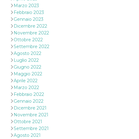
o persistent
Marzo 2023
30 giorni
Febbraio 2023
datr
2 anni
Questo coo
Meta
Gennaio 2023
identifica il
Platform Inc.
browser che
Dicembre 2022
.facebook.com
connette a
Novembre 2022
Facebook. 
direttament
Ottobre 2022
legato alla 
Settembre 2022
Facebook
dell'utente.
Agosto 2022
Facebook s
Luglio 2022
che viene
utilizzato p
Giugno 2022
aiutare con 
sicurezza e a
Maggio 2022
di accesso
Aprile 2022
sospette, in
particolare p
Marzo 2022
rilevamento
Febbraio 2022
bot che ten
di accedere 
Gennaio 2022
servizio. F
Dicembre 2021
afferma anc
il profilo
Novembre 2021
comportame
associato a
Ottobre 2021
ciascun coo
Settembre 2021
datr viene
eliminato d
Agosto 2021
giorni. Que