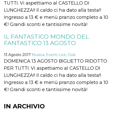
.oooh.events
TUTTI. Vi aspettiamo al CASTELLO DI
browser accetti i
cookie.
LUNGHEZZA!! Il caldo ci ha dato alla testa!!
PHPSESSID
Sessione
Cookie
PHP.net
Ingresso a 13 € e menù pranzo completo a 10
generato da
oooh.events
applicazioni
€! Grandi sconti e tantissime novità!
basate sul
linguaggio PHP.
Si tratta di un
IL FANTASTICO MONDO DEL
identificatore
generico
FANTASTICO 13 AGOSTO
utilizzato per
mantenere le
variabili di
sessione utente.
13 Agosto 2017
Musica, Eventi Live, Club
Normalmente è
DOMENICA 13 AGOSTO BIGLIETTO RIDOTTO
un numero
generato in
PER TUTTI. Vi aspettiamo al CASTELLO DI
modo casuale, il
modo in cui
LUNGHEZZA!! Il caldo ci ha dato alla testa!!
viene utilizzato
può essere
Ingresso a 13 € e menù pranzo completo a 10
specifico per il
sito, ma un
€! Grandi sconti e tantissime novità!
buon esempio è
mantenere uno
stato di accesso
per un utente
tra le pagine.
IN ARCHIVIO
m
1 anno 1
Questo cookie
Stripe