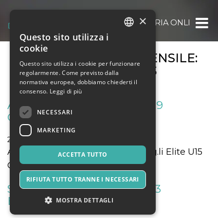
×
OOOH.EVENTS | BIGLIETTERIA ONLINE GRAT
Questo sito utilizza i
ITALIAN
cookie
ARCHIVIO EVENTI MENSILE:
ENGLISH
Questo sito utilizza i cookie per funzionare
OTTOBRE 2023
regolarmente. Come previsto dalla
SPANISH
normativa europea, dobbiamo chiederti il
consenso.
Leggi di più
AGONISTICA DOMENICA 29
NECESSARI
OTTOBRE 2023
MARKETING
29 Ottobre 2023
Sport & Motori
Allievi Reg.li U16 Giovanissimi Reg.li Elite U15
ACCETTA TUTTO
Giovanissimi Reg.li U14
RIFIUTA TUTTO TRANNE I NECESSARI
SABATO 28 OTTOBRE 2023
ESORDIENTI PULCINI
MOSTRA DETTAGLI