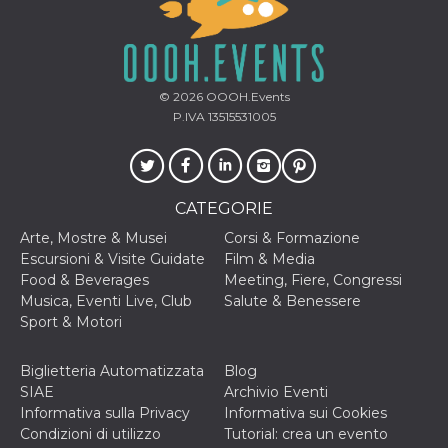
privacy,
garantendo 
loro prefer
siano onora
nelle sessio
future.
© 2026
OOOH.Events
__Secure-ROLLOUT_TOKEN
.youtube.com
5 mesi 4
Utilizzato d
P.IVA 13515531005
settimane
YouTube pe
gestire
l'implement
e la
sperimenta
delle funzio
CATEGORIE
Aiuta Googl
controllare 
nuove
Arte, Mostre & Musei
Corsi & Formazione
funzionalità
Escursioni & Visite Guidate
Film & Media
modifiche
dell'interfac
Food & Beverages
Meeting, Fiere, Congressi
vengono mo
Musica, Eventi Live, Club
Salute & Benessere
agli utenti
nell'ambito 
Sport & Motori
e
implementa
graduali,
Biglietteria Automatizzata
Blog
garantendo
un'esperien
SIAE
Archivio Eventi
coerente pe
Informativa sulla Privacy
Informativa sui Cookies
determinat
utente dura
Condizioni di utilizzo
Tutorial: crea un evento
esperiment