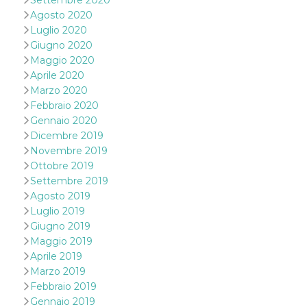
Settembre 2020
secondi
Cloudflare 
.hubspot.com
Agosto 2020
distinguere 
umani e bot
Luglio 2020
vantaggioso 
sito Web, al
Giugno 2020
di effettuar
Maggio 2020
rapporti val
sull'utilizzo
Aprile 2020
proprio sit
Marzo 2020
_cfuvid
.hubspot.com
Sessione
Questo coo
Febbraio 2020
viene utiliz
Gennaio 2020
Cloudflare 
monitorare 
Dicembre 2019
utenti attra
le sessioni 
Novembre 2019
ottimizzare
Ottobre 2019
l'esperienza
dell'utente
Settembre 2019
mantenendo
Agosto 2019
coerenza de
sessione e
Luglio 2019
fornendo se
Giugno 2019
personalizza
Maggio 2019
YSC
Sessione
Questo cook
Google LLC
Aprile 2019
impostato 
.youtube.com
YouTube pe
Marzo 2019
tenere tracc
delle
Febbraio 2019
visualizzazi
Gennaio 2019
video incorp