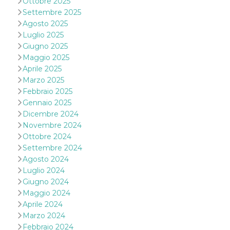
Ottobre 2025
o persistent
Settembre 2025
30 giorni
Agosto 2025
datr
2 anni
Questo coo
Meta
Luglio 2025
identifica il
Platform Inc.
browser che
.facebook.com
Giugno 2025
connette a
Facebook. 
Maggio 2025
direttament
Aprile 2025
legato alla 
Facebook
Marzo 2025
dell'utente.
Febbraio 2025
Facebook s
che viene
Gennaio 2025
utilizzato p
Dicembre 2024
aiutare con 
sicurezza e a
Novembre 2024
di accesso
sospette, in
Ottobre 2024
particolare p
Settembre 2024
rilevamento
bot che ten
Agosto 2024
di accedere 
Luglio 2024
servizio. F
afferma anc
Giugno 2024
il profilo
Maggio 2024
comportame
associato a
Aprile 2024
ciascun coo
datr viene
Marzo 2024
eliminato d
Febbraio 2024
giorni. Que