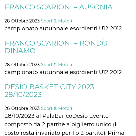
mese
viene
m.stripe.com
generalmente
FRANCO SCARIONI – AUSONIA
utilizzato per le
prestazioni e
l'ottimizzazione
28 Ottobre 2023
Sport & Motori
dei servizi di
elaborazione
campionato autunnale esordienti U12 2012
dei pagamenti,
facilitando la
memorizzazione
FRANCO SCARIONI – RONDÒ
dei contenuti
sul browser per
DINAMO
rendere le
pagine più
veloci.
28 Ottobre 2023
Sport & Motori
CookieScriptConsent
4
Questo cookie
CookieScript
campionato autunnale esordienti U12 2012
settimane
viene utilizzato
oooh.events
2 giorni
dal servizio
Cookie-
DESIO BASKET CITY 2023
Script.com per
ricordare le
28/10/2023
preferenze di
consenso sui
cookie dei
visitatori. È
28 Ottobre 2023
Sport & Motori
necessario che il
28/10/2023 al PalaBancoDesio Evento
banner dei
cookie di
composto da 2 partite a biglietto unico (il
Cookie-
Script.com
costo resta invariato per 1 o 2 partite). Prima
funzioni