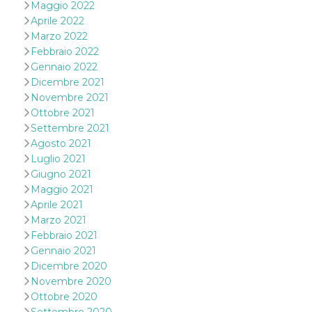
disabilitare 
.facebook.com
Maggio 2022
visualizzazi
Aprile 2022
delle inserz
Meta in base
Marzo 2022
sue attività 
web di terzi
Febbraio 2022
Gennaio 2022
sb
2 anni
Identificazi
Meta
browser di
Platform Inc.
Dicembre 2021
Facebook,
.facebook.com
Novembre 2021
autenticazi
marketing e 
Ottobre 2021
cookie di
Settembre 2021
funzione spe
di Facebook
Agosto 2021
Luglio 2021
usida
.facebook.com
Sessione
raccoglie
informazion
Giugno 2021
browser
dell'utente 
Maggio 2021
dell'identifi
Aprile 2021
univoco, uti
per persona
Marzo 2021
la pubblicit
Febbraio 2021
gli utenti
Gennaio 2021
xs
3 mesi
Utilizzato p
Meta
Dicembre 2020
mantenere 
Platform Inc.
sessione
.facebook.com
Novembre 2020
Ottobre 2020
__cf_bm
29 minuti
Questo coo
Cloudflare
58
viene utiliz
Inc.