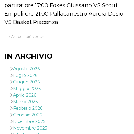
correttamente.
partita: ore 17:00 Foxes Giussano VS Scotti
Storage declaration
Empoli ore 21:00 Pallacanestro Aurora Desio
VS Basket Piacenza
Storage
Nome
Descrizione
type
fbssls_314278995690155
Session
‹ Articoli più vecchi
storage
wpEmojiSettingsSupports
Session
storage
IN ARCHIVIO
cn_uc__
Local
storage
Agosto 2026
Luglio 2026
Giugno 2026
Maggio 2026
Aprile 2026
Marzo 2026
Febbraio 2026
Provider /
Nome
Scadenza
Descrizione
Gennaio 2026
Dominio
Dicembre 2025
c_user
4
Cookie di a
Meta
Novembre 2025
settimane
utente. Può
Platform Inc.
2 giorni
essere di se
.facebook.com