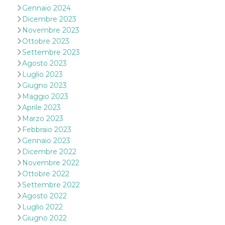
cookie viene
Gennaio 2024
anche trami
Dicembre 2023
piace e altri
pulsanti e t
Novembre 2023
Facebook
Ottobre 2023
posizionati 
molti siti W
Settembre 2023
diversi.
Agosto 2023
dpr
.facebook.com
1
permette di
Luglio 2023
settimana
controllare 
funzione “S
Giugno 2023
su Facebook
Maggio 2023
pulsante “M
piace”, rac
Aprile 2023
le impostaz
Marzo 2023
della lingua
permettono
Febbraio 2023
condividere
Gennaio 2023
pagina.
Dicembre 2022
fr
3 mesi
Contiene la
Meta
combinazio
Novembre 2022
Platform Inc.
ID univoco 
.facebook.com
Ottobre 2022
browser e
dell'utente,
Settembre 2022
utilizzata pe
Agosto 2022
pubblicità m
Luglio 2022
oo
5 anni
consente
Meta
Giugno 2022
all'utente di
Platform Inc.