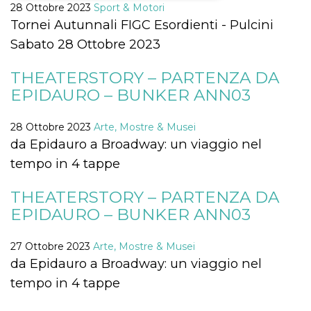
28 Ottobre 2023
Sport & Motori
Tornei Autunnali FIGC Esordienti - Pulcini
Necessari
Marketing
Sabato 28 Ottobre 2023
I cookie strettamente necessari o tecnici sono
indispensabili al funzionamento del sito. I
servizi qui presenti non potranno funzionare
THEATERSTORY – PARTENZA DA
senza.
EPIDAURO – BUNKER ANN03
Provider /
Nome
Scadenza
Descrizione
Dominio
28 Ottobre 2023
Arte, Mostre & Musei
cf_clearance
1 anno
Clearance
Cloudflare,
da Epidauro a Broadway: un viaggio nel
Cookie from
Inc.
CloudFlare
.oooh.events
tempo in 4 tappe
stores the proof
of challenge
passed. It is
THEATERSTORY – PARTENZA DA
used to no
longer issue a
EPIDAURO – BUNKER ANN03
captcha or
jschallenge
challenge if
present. It is
27 Ottobre 2023
Arte, Mostre & Musei
required to
da Epidauro a Broadway: un viaggio nel
reach origin
server.
tempo in 4 tappe
wordpress_test_cookie
Sessione
Cookie di
Automattic
Wordpress,
Inc.
verifica che il