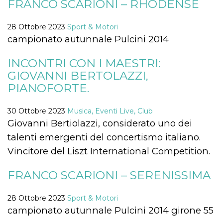
FRANCO SCARIONI – RHODENSE
.oooh.events
browser accetti i
cookie.
28 Ottobre 2023
Sport & Motori
PHPSESSID
Sessione
Cookie
PHP.net
generato da
oooh.events
campionato autunnale Pulcini 2014
applicazioni
basate sul
linguaggio PHP.
INCONTRI CON I MAESTRI:
Si tratta di un
identificatore
GIOVANNI BERTOLAZZI,
generico
utilizzato per
PIANOFORTE.
mantenere le
variabili di
sessione utente.
30 Ottobre 2023
Musica, Eventi Live, Club
Normalmente è
un numero
Giovanni Bertiolazzi, considerato uno dei
generato in
modo casuale, il
talenti emergenti del concertismo italiano.
modo in cui
viene utilizzato
Vincitore del Liszt International Competition.
può essere
specifico per il
sito, ma un
FRANCO SCARIONI – SERENISSIMA
buon esempio è
mantenere uno
stato di accesso
per un utente
28 Ottobre 2023
Sport & Motori
tra le pagine.
campionato autunnale Pulcini 2014 girone 55
m
1 anno 1
Questo cookie
Stripe