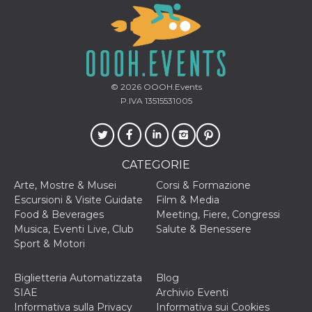
privacy,
garantendo 
loro prefer
siano onora
nelle sessio
future.
__Secure-ROLLOUT_TOKEN
.youtube.com
5 mesi 4
Utilizzato d
settimane
YouTube pe
© 2026
OOOH.Events
gestire
P.IVA 13515531005
l'implement
e la
sperimenta
delle funzio
Aiuta Googl
controllare 
CATEGORIE
nuove
funzionalità
modifiche
Arte, Mostre & Musei
Corsi & Formazione
dell'interfac
Escursioni & Visite Guidate
Film & Media
vengono mo
agli utenti
Food & Beverages
Meeting, Fiere, Congressi
nell'ambito 
Musica, Eventi Live, Club
Salute & Benessere
e
implementa
Sport & Motori
graduali,
garantendo
un'esperien
Biglietteria Automatizzata
Blog
coerente pe
determinat
SIAE
Archivio Eventi
utente dura
Informativa sulla Privacy
Informativa sui Cookies
esperiment