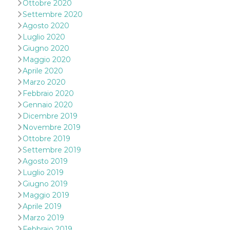
Ottobre 2020
secondi
Cloudflare 
.hubspot.com
distinguere 
Settembre 2020
umani e bot
Agosto 2020
vantaggioso 
sito Web, al
Luglio 2020
di effettuar
rapporti val
Giugno 2020
sull'utilizzo
Maggio 2020
proprio sit
Aprile 2020
_cfuvid
.hubspot.com
Sessione
Questo coo
Marzo 2020
viene utiliz
Cloudflare 
Febbraio 2020
monitorare 
Gennaio 2020
utenti attra
le sessioni 
Dicembre 2019
ottimizzare
l'esperienza
Novembre 2019
dell'utente
Ottobre 2019
mantenendo
coerenza de
Settembre 2019
sessione e
Agosto 2019
fornendo se
personalizza
Luglio 2019
Giugno 2019
YSC
Sessione
Questo cook
Google LLC
impostato 
.youtube.com
Maggio 2019
YouTube pe
Aprile 2019
tenere tracc
delle
Marzo 2019
visualizzazi
video incorp
Febbraio 2019