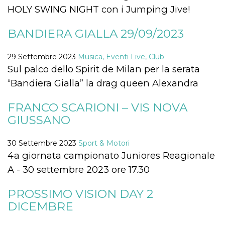
.oooh.events
browser accetti i
HOLY SWING NIGHT con i Jumping Jive!
cookie.
PHPSESSID
Sessione
Cookie
PHP.net
BANDIERA GIALLA 29/09/2023
generato da
oooh.events
applicazioni
basate sul
29 Settembre 2023
Musica, Eventi Live, Club
linguaggio PHP.
Si tratta di un
Sul palco dello Spirit de Milan per la serata
identificatore
generico
“Bandiera Gialla” la drag queen Alexandra
utilizzato per
mantenere le
variabili di
FRANCO SCARIONI – VIS NOVA
sessione utente.
Normalmente è
GIUSSANO
un numero
generato in
modo casuale, il
modo in cui
30 Settembre 2023
Sport & Motori
viene utilizzato
4a giornata campionato Juniores Reagionale
può essere
specifico per il
A - 30 settembre 2023 ore 17.30
sito, ma un
buon esempio è
mantenere uno
stato di accesso
PROSSIMO VISION DAY 2
per un utente
DICEMBRE
tra le pagine.
m
1 anno 1
Questo cookie
Stripe