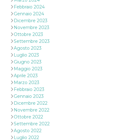
Marzo 2024
cookie viene
Febbraio 2024
anche trami
piace e altri
Gennaio 2024
pulsanti e t
Dicembre 2023
Facebook
posizionati 
Novembre 2023
molti siti W
Ottobre 2023
diversi.
Settembre 2023
dpr
.facebook.com
1
permette di
Agosto 2023
settimana
controllare 
funzione “S
Luglio 2023
su Facebook
pulsante “M
Giugno 2023
piace”, rac
Maggio 2023
le impostaz
della lingua
Aprile 2023
permettono
Marzo 2023
condividere
pagina.
Febbraio 2023
Gennaio 2023
fr
3 mesi
Contiene la
Meta
combinazio
Platform Inc.
Dicembre 2022
ID univoco 
.facebook.com
browser e
Novembre 2022
dell'utente,
Ottobre 2022
utilizzata pe
pubblicità m
Settembre 2022
Agosto 2022
oo
5 anni
consente
Meta
all'utente di
Platform Inc.
Luglio 2022