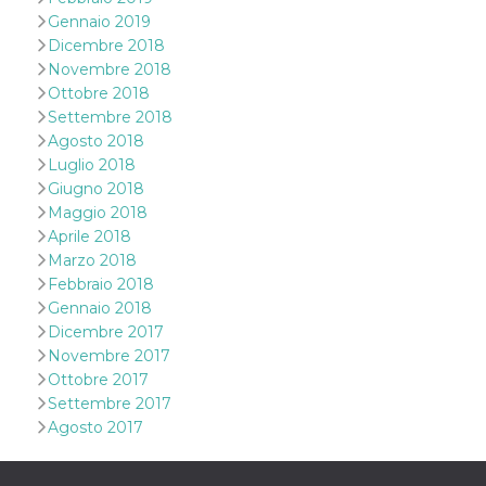
Gennaio 2019
VISITOR_INFO1_LIVE
5 mesi 4
Questo cook
Google LLC
settimane
impostato 
.youtube.com
Dicembre 2018
Youtube pe
Novembre 2018
tenere tracc
delle prefe
Ottobre 2018
dell'utente p
Settembre 2018
video di Yo
incorporati 
Agosto 2018
siti; può an
determinare 
Luglio 2018
visitatore de
Giugno 2018
web sta
utilizzando 
Maggio 2018
nuova o la
Aprile 2018
vecchia ver
dell'interfac
Marzo 2018
Youtube.
Febbraio 2018
VISITOR_PRIVACY_METADATA
5 mesi 4
Questo coo
YouTube
Gennaio 2018
settimane
viene utiliz
.youtube.com
Dicembre 2017
per memori
le scelte di
Novembre 2017
consenso e
privacy dell
Ottobre 2017
per la loro
Settembre 2017
interazione 
sito. Registr
Agosto 2017
sul consens
visitatore r
a varie poli
impostazion