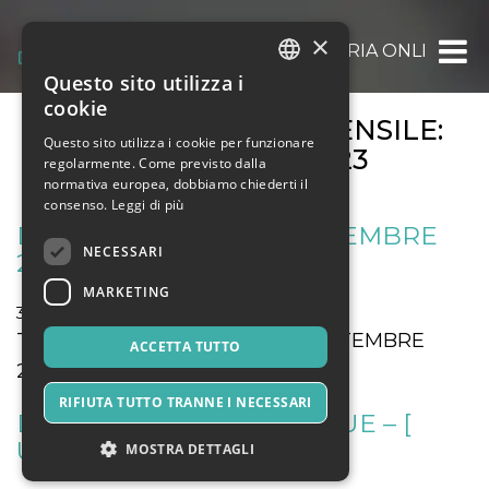
×
OOOH.EVENTS | BIGLIETTERIA ONLINE GRAT
Questo sito utilizza i
ITALIAN
cookie
ARCHIVIO EVENTI MENSILE:
ENGLISH
Questo sito utilizza i cookie per funzionare
SETTEMBRE 2023
regolarmente. Come previsto dalla
SPANISH
normativa europea, dobbiamo chiederti il
consenso.
Leggi di più
DB CUP SABATO 30 SETTEMBRE
NECESSARI
2023
MARKETING
30 Settembre 2023
Sport & Motori
TORNEO DB CUP Sabato 30 SETTEMBRE
ACCETTA TUTTO
2023
RIFIUTA TUTTO TRANNE I NECESSARI
DENGUE DENGUE DENGUE – [
URGANO VOL. 1]
MOSTRA DETTAGLI