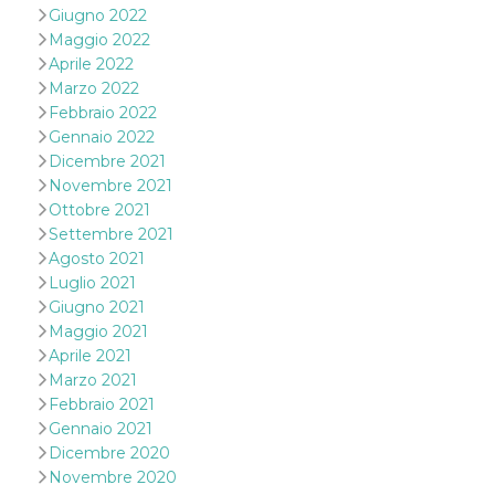
disabilitare 
.facebook.com
Giugno 2022
visualizzazi
delle inserz
Maggio 2022
Meta in base
Aprile 2022
sue attività 
web di terzi
Marzo 2022
sb
2 anni
Identificazi
Febbraio 2022
Meta
browser di
Platform Inc.
Gennaio 2022
Facebook,
.facebook.com
autenticazi
Dicembre 2021
marketing e 
Novembre 2021
cookie di
funzione spe
Ottobre 2021
di Facebook
Settembre 2021
usida
.facebook.com
Sessione
raccoglie
Agosto 2021
informazion
Luglio 2021
browser
dell'utente 
Giugno 2021
dell'identifi
univoco, uti
Maggio 2021
per persona
Aprile 2021
la pubblicit
gli utenti
Marzo 2021
Febbraio 2021
xs
3 mesi
Utilizzato p
Meta
mantenere 
Platform Inc.
Gennaio 2021
sessione
.facebook.com
Dicembre 2020
__cf_bm
29 minuti
Questo coo
Cloudflare
Novembre 2020
58
viene utiliz
Inc.