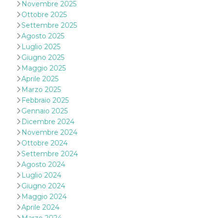
Novembre 2025
o persistent
30 giorni
Ottobre 2025
Settembre 2025
datr
2 anni
Questo coo
Meta
identifica il
Platform Inc.
Agosto 2025
browser che
.facebook.com
Luglio 2025
connette a
Facebook. 
Giugno 2025
direttament
legato alla 
Maggio 2025
Facebook
Aprile 2025
dell'utente.
Facebook s
Marzo 2025
che viene
Febbraio 2025
utilizzato p
aiutare con 
Gennaio 2025
sicurezza e a
Dicembre 2024
di accesso
sospette, in
Novembre 2024
particolare p
rilevamento
Ottobre 2024
bot che ten
Settembre 2024
di accedere 
servizio. F
Agosto 2024
afferma anc
Luglio 2024
il profilo
comportame
Giugno 2024
associato a
Maggio 2024
ciascun coo
datr viene
Aprile 2024
eliminato d
giorni. Que