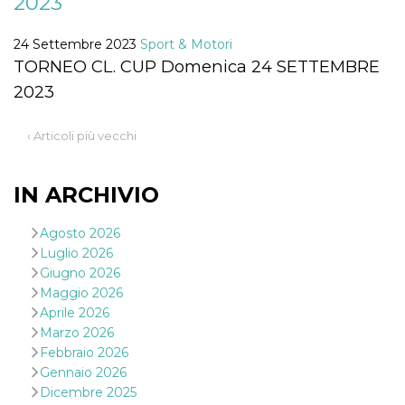
2023
correttamente.
Storage declaration
24 Settembre 2023
Sport & Motori
TORNEO CL. CUP Domenica 24 SETTEMBRE
Storage
Nome
Descrizione
type
2023
fbssls_314278995690155
Session
storage
‹ Articoli più vecchi
wpEmojiSettingsSupports
Session
storage
cn_uc__
Local
IN ARCHIVIO
storage
Agosto 2026
Luglio 2026
Giugno 2026
Maggio 2026
Aprile 2026
Marzo 2026
Provider /
Nome
Scadenza
Descrizione
Dominio
Febbraio 2026
Gennaio 2026
c_user
4
Cookie di a
Meta
settimane
utente. Può
Dicembre 2025
Platform Inc.
2 giorni
essere di se
.facebook.com