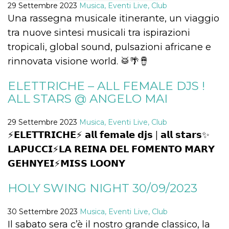
29 Settembre 2023
Musica, Eventi Live, Club
Una rassegna musicale itinerante, un viaggio
Necessari
Marketing
tra nuove sintesi musicali tra ispirazioni
I cookie strettamente necessari o tecnici sono
tropicali, global sound, pulsazioni africane e
indispensabili al funzionamento del sito. I
servizi qui presenti non potranno funzionare
rinnovata visione world. 🥁🌴🪘
senza.
Provider /
Nome
Scadenza
Descrizione
ELETTRICHE – ALL FEMALE DJS !
Dominio
ALL STARS @ ANGELO MAI
cf_clearance
1 anno
Clearance
Cloudflare,
Cookie from
Inc.
CloudFlare
.oooh.events
stores the proof
29 Settembre 2023
Musica, Eventi Live, Club
of challenge
⚡️𝗘𝗟𝗘𝗧𝗧𝗥𝗜𝗖𝗛𝗘⚡️ 𝗮𝗹𝗹 𝗳𝗲𝗺𝗮𝗹𝗲 𝗱𝗷𝘀 | 𝗮𝗹𝗹 𝘀𝘁𝗮𝗿𝘀✨
passed. It is
used to no
𝗟𝗔𝗣𝗨𝗖𝗖𝗜⚡️𝗟𝗔 𝗥𝗘𝗜𝗡𝗔 𝗗𝗘𝗟 𝗙𝗢𝗠𝗘𝗡𝗧𝗢 𝗠𝗔𝗥𝗬
longer issue a
captcha or
𝗚𝗘𝗛𝗡𝗬𝗘𝗜⚡️𝗠𝗜𝗦𝗦 𝗟𝗢𝗢𝗡𝗬
jschallenge
challenge if
present. It is
HOLY SWING NIGHT 30/09/2023
required to
reach origin
server.
30 Settembre 2023
Musica, Eventi Live, Club
wordpress_test_cookie
Sessione
Cookie di
Automattic
Wordpress,
Il sabato sera c’è il nostro grande classico, la
Inc.
verifica che il