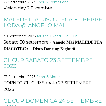
mese
viene
m.stripe.com
22 Settembre 2023
Corsi & Formazione
generalmente
Vision day 2 Dicembre
utilizzato per le
prestazioni e
l'ottimizzazione
dei servizi di
MALEDETTA DISCOTECA FT BEPPE
elaborazione
dei pagamenti,
LODA @ ANGELO MAI
facilitando la
memorizzazione
dei contenuti
30 Settembre 2023
Musica, Eventi Live, Club
sul browser per
rendere le
Sabato 30 settembre - 𝐀𝐧𝐠𝐞𝐥𝐨 𝐌𝐚𝐢 𝐌𝐀𝐋𝐄𝐃𝐄𝐓𝐓𝐀
pagine più
veloci.
𝐃𝐈𝐒𝐂𝐎𝐓𝐄𝐂𝐀 - 𝐃𝐢𝐬𝐜𝐨 𝐃𝐚𝐧𝐜𝐢𝐧𝐠 𝐍𝐢𝐠𝐡𝐭 🫦
CookieScriptConsent
4
Questo cookie
CookieScript
settimane
viene utilizzato
oooh.events
CL CUP SABATO 23 SETTEMBRE
2 giorni
dal servizio
Cookie-
2023
Script.com per
ricordare le
preferenze di
23 Settembre 2023
Sport & Motori
consenso sui
cookie dei
TORNEO CL. CUP Sabato 23 SETTEMBRE
visitatori. È
necessario che il
2023
banner dei
cookie di
Cookie-
CL CUP DOMENICA 24 SETTEMBRE
Script.com
funzioni