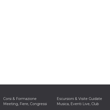
e per
kie
 si
Non è
e
singola
egnala
er
la
ttività
er il
 di
tano
al
acebook
he che
ntale
Corsi & Formazione
Escursioni & Visite Guidate
kie
Meeting, Fiere, Congressi
Musica, Eventi Live, Club
opo 10
sto