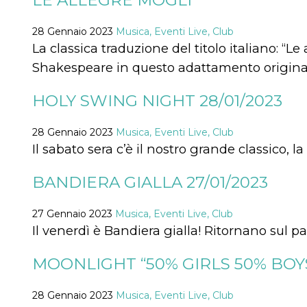
LE ALLEGRE MOGLI
.oooh.events
browser accetti i
cookie.
28 Gennaio 2023
Musica, Eventi Live, Club
PHPSESSID
Sessione
Cookie
PHP.net
La classica traduzione del titolo italiano: “
generato da
oooh.events
applicazioni
Shakespeare in questo adattamento originale
basate sul
linguaggio PHP.
Si tratta di un
HOLY SWING NIGHT 28/01/2023
identificatore
generico
utilizzato per
mantenere le
28 Gennaio 2023
Musica, Eventi Live, Club
variabili di
sessione utente.
Il sabato sera c’è il nostro grande classico
Normalmente è
un numero
generato in
BANDIERA GIALLA 27/01/2023
modo casuale, il
modo in cui
viene utilizzato
può essere
27 Gennaio 2023
Musica, Eventi Live, Club
specifico per il
Il venerdì è Bandiera gialla! Ritornano sul pa
sito, ma un
buon esempio è
mantenere uno
MOONLIGHT “50% GIRLS 50% BOY
stato di accesso
per un utente
tra le pagine.
28 Gennaio 2023
Musica, Eventi Live, Club
m
1 anno 1
Questo cookie
Stripe