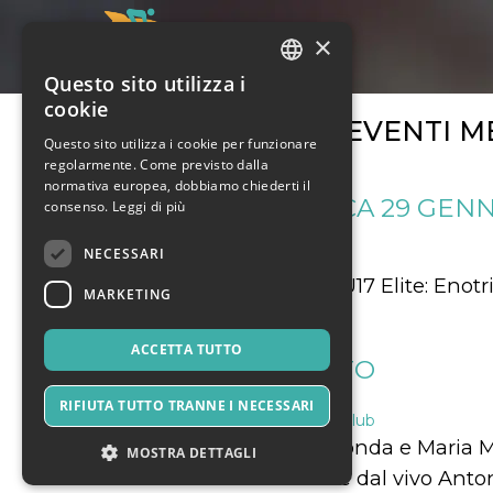
×
Questo sito utilizza i
ITALIAN
cookie
ARCHIVIO EVENTI M
ENGLISH
Questo sito utilizza i cookie per funzionare
regolarmente. Come previsto dalla
SPANISH
normativa europea, dobbiamo chiederti il
CAMPIONATI DOMENICA 29 GENN
consenso.
Leggi di più
NECESSARI
29 Gennaio 2023
Sport & Motori
Campionati Regionali Allievi U17 Elite: Enotr
MARKETING
Fanfulla
ACCETTA TUTTO
VISIONI DELLO STRETTO
RIFIUTA TUTTO TRANNE I NECESSARI
28 Gennaio 2023
Musica, Eventi Live, Club
Reading con Americo Melchionda e Maria Milas
MOSTRA DETTAGLI
"Visioni dello Stretto" Musiche dal vivo An