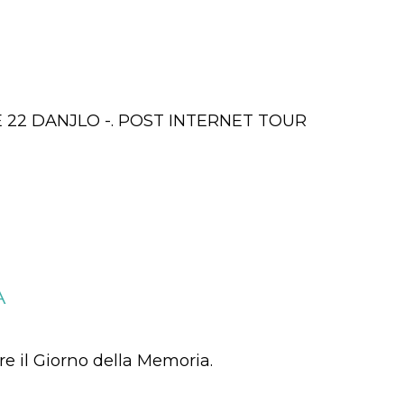
RE 22 DANJLO -. POST INTERNET TOUR
A
re il Giorno della Memoria.