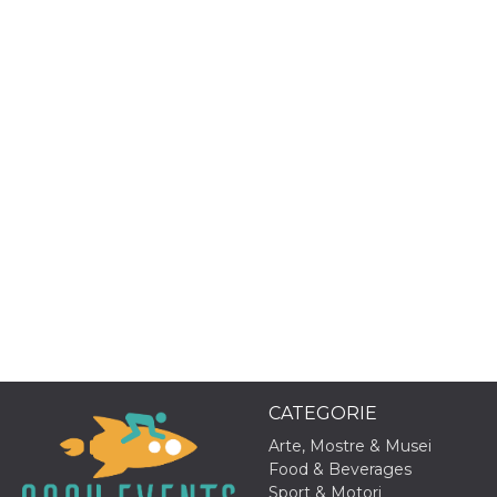
o persistent
30 giorni
datr
2 anni
Questo coo
Meta
identifica il
Platform Inc.
browser che
.facebook.com
connette a
Facebook. 
direttament
legato alla 
Facebook
dell'utente.
Facebook s
che viene
utilizzato p
aiutare con 
sicurezza e a
di accesso
sospette, in
particolare p
rilevamento
bot che ten
di accedere 
servizio. F
afferma anc
il profilo
CATEGORIE
comportame
associato a
Arte, Mostre & Musei
ciascun coo
datr viene
Food & Beverages
eliminato d
Sport & Motori
giorni. Que