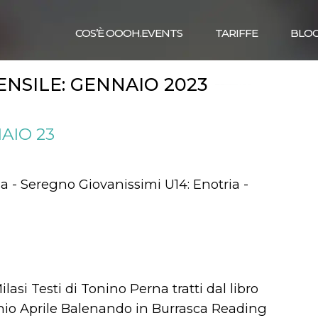
COS’È OOOH.EVENTS
TARIFFE
BLO
ENSILE:
GENNAIO 2023
AIO 23
ia - Seregno Giovanissimi U14: Enotria -
i Testi di Tonino Perna tratti dal libro
tonio Aprile Balenando in Burrasca Reading