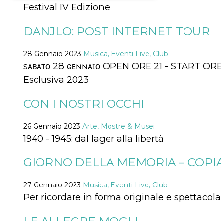
Festival IV Edizione
Necessari
Marketing
DANJLO: POST INTERNET TOUR
I cookie strettamente necessari o tecnici sono
indispensabili al funzionamento del sito. I
servizi qui presenti non potranno funzionare
28 Gennaio 2023
Musica, Eventi Live, Club
senza.
sᴀʙᴀᴛᴏ 28 ɢᴇɴɴᴀɪᴏ OPEN ORE 21 - START O
Provider /
Esclusiva 2023
Nome
Scadenza
Descrizione
Dominio
cf_clearance
1 anno
Clearance
Cloudflare,
CON I NOSTRI OCCHI
Cookie from
Inc.
CloudFlare
.oooh.events
stores the proof
of challenge
26 Gennaio 2023
Arte, Mostre & Musei
passed. It is
1940 - 1945: dal lager alla libertà
used to no
longer issue a
captcha or
jschallenge
GIORNO DELLA MEMORIA – COPI
challenge if
present. It is
required to
27 Gennaio 2023
Musica, Eventi Live, Club
reach origin
server.
Per ricordare in forma originale e spettacola
wordpress_test_cookie
Sessione
Cookie di
Automattic
Wordpress,
Inc.
verifica che il