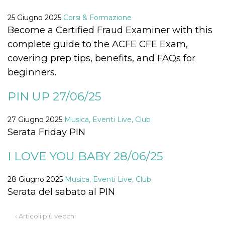
correttamente.
25 Giugno 2025
Corsi & Formazione
Storage declaration
Become a Certified Fraud Examiner with this
Storage
Nome
Descrizione
complete guide to the ACFE CFE Exam,
type
covering prep tips, benefits, and FAQs for
fbssls_314278995690155
Session
storage
beginners.
wpEmojiSettingsSupports
Session
storage
PIN UP 27/06/25
cn_uc__
Local
storage
27 Giugno 2025
Musica, Eventi Live, Club
Serata Friday PIN
I LOVE YOU BABY 28/06/25
28 Giugno 2025
Musica, Eventi Live, Club
Provider /
Serata del sabato al PIN
Nome
Scadenza
Descrizione
Dominio
c_user
4
Cookie di a
Meta
‹ Articoli più vecchi
settimane
utente. Può
Platform Inc.
2 giorni
essere di se
.facebook.com