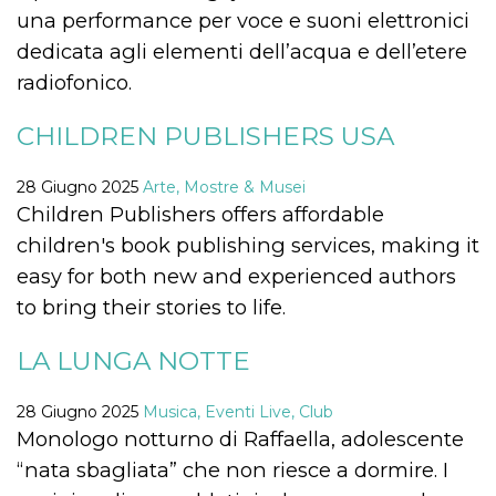
.oooh.events
browser accetti i
una performance per voce e suoni elettronici
cookie.
dedicata agli elementi dell’acqua e dell’etere
PHPSESSID
Sessione
Cookie
PHP.net
radiofonico.
generato da
oooh.events
applicazioni
basate sul
linguaggio PHP.
CHILDREN PUBLISHERS USA
Si tratta di un
identificatore
generico
28 Giugno 2025
Arte, Mostre & Musei
utilizzato per
mantenere le
Children Publishers offers affordable
variabili di
sessione utente.
children's book publishing services, making it
Normalmente è
un numero
easy for both new and experienced authors
generato in
modo casuale, il
to bring their stories to life.
modo in cui
viene utilizzato
può essere
LA LUNGA NOTTE
specifico per il
sito, ma un
buon esempio è
mantenere uno
28 Giugno 2025
Musica, Eventi Live, Club
stato di accesso
Monologo notturno di Raffaella, adolescente
per un utente
tra le pagine.
“nata sbagliata” che non riesce a dormire. I
m
1 anno 1
Questo cookie
Stripe