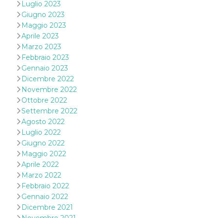
disabilitare 
.facebook.com
Luglio 2023
visualizzazi
Giugno 2023
delle inserz
Meta in base
Maggio 2023
sue attività 
web di terzi
Aprile 2023
Marzo 2023
sb
2 anni
Identificazi
Meta
browser di
Platform Inc.
Febbraio 2023
Facebook,
.facebook.com
Gennaio 2023
autenticazi
marketing e 
Dicembre 2022
cookie di
Novembre 2022
funzione spe
di Facebook
Ottobre 2022
Settembre 2022
usida
.facebook.com
Sessione
raccoglie
informazion
Agosto 2022
browser
dell'utente 
Luglio 2022
dell'identifi
Giugno 2022
univoco, uti
per persona
Maggio 2022
la pubblicit
Aprile 2022
gli utenti
Marzo 2022
xs
3 mesi
Utilizzato p
Meta
Febbraio 2022
mantenere 
Platform Inc.
sessione
.facebook.com
Gennaio 2022
Dicembre 2021
__cf_bm
29 minuti
Questo coo
Cloudflare
58
viene utiliz
Inc.