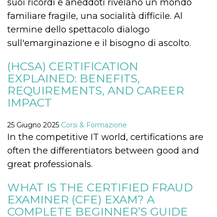
suoi ricordi e aneddoti rivelano un mondo
mese
viene
m.stripe.com
generalmente
familiare fragile, una socialità difficile. Al
utilizzato per le
prestazioni e
termine dello spettacolo dialogo
l'ottimizzazione
dei servizi di
sull'emarginazione e il bisogno di ascolto.
elaborazione
dei pagamenti,
facilitando la
memorizzazione
(HCSA) CERTIFICATION
dei contenuti
EXPLAINED: BENEFITS,
sul browser per
rendere le
REQUIREMENTS, AND CAREER
pagine più
veloci.
IMPACT
CookieScriptConsent
4
Questo cookie
CookieScript
settimane
viene utilizzato
oooh.events
2 giorni
dal servizio
25 Giugno 2025
Corsi & Formazione
Cookie-
In the competitive IT world, certifications are
Script.com per
ricordare le
often the differentiators between good and
preferenze di
consenso sui
great professionals.
cookie dei
visitatori. È
necessario che il
WHAT IS THE CERTIFIED FRAUD
banner dei
cookie di
EXAMINER (CFE) EXAM? A
Cookie-
Script.com
COMPLETE BEGINNER’S GUIDE
funzioni