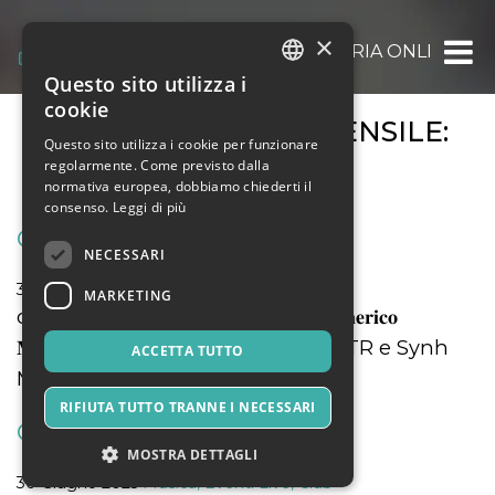
×
OOOH.EVENTS | BIGLIETTERIA ONLINE GRAT
Questo sito utilizza i
ITALIAN
cookie
ARCHIVIO EVENTI MENSILE:
ENGLISH
Questo sito utilizza i cookie per funzionare
GIUGNO 2025
regolarmente. Come previsto dalla
SPANISH
normativa europea, dobbiamo chiederti il
consenso.
Leggi di più
CONFINATO
NECESSARI
30 Giugno 2025
Musica, Eventi Live, Club
MARKETING
drammaturgia 𝐊𝐚𝐭𝐢𝐚 𝐂𝐨𝐥𝐢𝐜𝐚 con 𝐀𝐦𝐞𝐫𝐢𝐜𝐨
𝐌𝐞𝐥𝐜𝐡𝐢𝐨𝐧𝐝𝐚, voce e 𝐀𝐧𝐭𝐨𝐧𝐢𝐨 𝐀𝐩𝐫𝐢𝐥𝐞 GTR e Synh
ACCETTA TUTTO
Mise in Espace 𝐌𝐚𝐫𝐢𝐚 𝐌𝐢𝐥𝐚𝐬𝐢
RIFIUTA TUTTO TRANNE I NECESSARI
CONFINATO
MOSTRA DETTAGLI
30 Giugno 2025
Musica, Eventi Live, Club