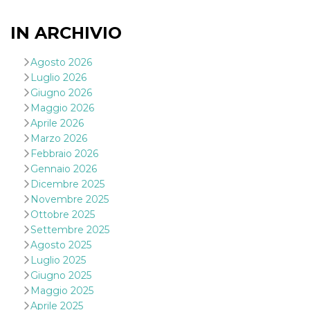
o persistent
30 giorni
IN ARCHIVIO
datr
2 anni
Questo coo
Meta
identifica il
Platform Inc.
browser che
.facebook.com
Agosto 2026
connette a
Facebook. 
Luglio 2026
direttament
Giugno 2026
legato alla 
Facebook
Maggio 2026
dell'utente.
Aprile 2026
Facebook s
che viene
Marzo 2026
utilizzato p
Febbraio 2026
aiutare con 
sicurezza e a
Gennaio 2026
di accesso
sospette, in
Dicembre 2025
particolare p
Novembre 2025
rilevamento
bot che ten
Ottobre 2025
di accedere 
Settembre 2025
servizio. F
afferma anc
Agosto 2025
il profilo
Luglio 2025
comportame
associato a
Giugno 2025
ciascun coo
datr viene
Maggio 2025
eliminato d
Aprile 2025
giorni. Que