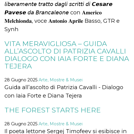
𝘭𝘪𝘣𝘦𝘳𝘢𝘮𝘦𝘯𝘵𝘦 𝘵𝘳𝘢𝘵𝘵𝘰 𝘥𝘢𝘨𝘭𝘪 𝘴𝘤𝘳𝘪𝘵𝘵𝘪 𝘥𝘪 𝘾𝙚𝙨𝙖𝙧𝙚
Necessari
Marketing
𝙋𝙖𝙫𝙚𝙨𝙚 𝘥𝘢 𝘉𝘳𝘢𝘯𝘤𝘢𝘭𝘦𝘰𝘯𝘦 con 𝐀𝐦𝐞𝐫𝐢𝐜𝐨
𝐌𝐞𝐥𝐜𝐡𝐢𝐨𝐧𝐝𝐚, voce 𝐀𝐧𝐭𝐨𝐧𝐢𝐨 𝐀𝐩𝐫𝐢𝐥𝐞 Basso, GTR e
I cookie strettamente necessari o tecnici sono
indispensabili al funzionamento del sito. I
Synh
servizi qui presenti non potranno funzionare
senza.
VITA MERAVIGLIOSA – GUIDA
Provider /
Nome
Scadenza
Descrizione
ALL’ASCOLTO DI PATRIZIA CAVALLI
Dominio
DIALOGO CON IAIA FORTE E DIANA
cf_clearance
1 anno
Clearance
Cloudflare,
Cookie from
Inc.
TEJERA
CloudFlare
.oooh.events
stores the proof
of challenge
passed. It is
28 Giugno 2025
Arte, Mostre & Musei
used to no
Guida all’ascolto di Patrizia Cavalli - Dialogo
longer issue a
captcha or
con Iaia Forte e Diana Tejera
jschallenge
challenge if
present. It is
THE FOREST STARTS HERE
required to
reach origin
server.
28 Giugno 2025
Arte, Mostre & Musei
wordpress_test_cookie
Sessione
Cookie di
Automattic
Wordpress,
Il poeta lettone Sergej Timofeev si esibisce in
Inc.
verifica che il