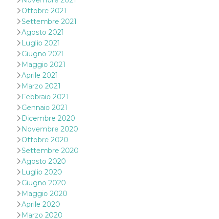
Novembre 2021
secondi
Cloudflare 
.hubspot.com
Ottobre 2021
distinguere 
umani e bot
Settembre 2021
vantaggioso 
sito Web, al
Agosto 2021
di effettuar
Luglio 2021
rapporti val
sull'utilizzo
Giugno 2021
proprio sit
Maggio 2021
_cfuvid
.hubspot.com
Sessione
Questo coo
Aprile 2021
viene utiliz
Marzo 2021
Cloudflare 
monitorare 
Febbraio 2021
utenti attra
le sessioni 
Gennaio 2021
ottimizzare
Dicembre 2020
l'esperienza
dell'utente
Novembre 2020
mantenendo
Ottobre 2020
coerenza de
sessione e
Settembre 2020
fornendo se
Agosto 2020
personalizza
Luglio 2020
YSC
Sessione
Questo cook
Google LLC
Giugno 2020
impostato 
.youtube.com
YouTube pe
Maggio 2020
tenere tracc
delle
Aprile 2020
visualizzazi
Marzo 2020
video incorp