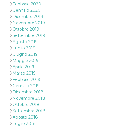
Febbraio 2020
VISITOR_INFO1_LIVE
5 mesi 4
Questo cook
Google LLC
Gennaio 2020
settimane
impostato 
.youtube.com
Youtube pe
Dicembre 2019
tenere tracc
Novembre 2019
delle prefe
dell'utente p
Ottobre 2019
video di Yo
incorporati 
Settembre 2019
siti; può an
Agosto 2019
determinare 
visitatore de
Luglio 2019
web sta
Giugno 2019
utilizzando 
nuova o la
Maggio 2019
vecchia ver
Aprile 2019
dell'interfac
Youtube.
Marzo 2019
Febbraio 2019
VISITOR_PRIVACY_METADATA
5 mesi 4
Questo coo
YouTube
settimane
viene utiliz
.youtube.com
Gennaio 2019
per memori
le scelte di
Dicembre 2018
consenso e
Novembre 2018
privacy dell
per la loro
Ottobre 2018
interazione 
Settembre 2018
sito. Registr
sul consens
Agosto 2018
visitatore r
Luglio 2018
a varie poli
impostazion