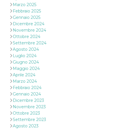
cookie viene
Marzo 2025
anche trami
Febbraio 2025
piace e altri
pulsanti e t
Gennaio 2025
Facebook
Dicembre 2024
posizionati 
molti siti W
Novembre 2024
diversi.
Ottobre 2024
dpr
.facebook.com
1
permette di
Settembre 2024
settimana
controllare 
funzione “S
Agosto 2024
su Facebook
Luglio 2024
pulsante “M
piace”, rac
Giugno 2024
le impostaz
Maggio 2024
della lingua
permettono
Aprile 2024
condividere
Marzo 2024
pagina.
Febbraio 2024
fr
3 mesi
Contiene la
Meta
combinazio
Gennaio 2024
Platform Inc.
ID univoco 
.facebook.com
Dicembre 2023
browser e
dell'utente,
Novembre 2023
utilizzata pe
Ottobre 2023
pubblicità m
Settembre 2023
oo
5 anni
consente
Meta
Agosto 2023
all'utente di
Platform Inc.