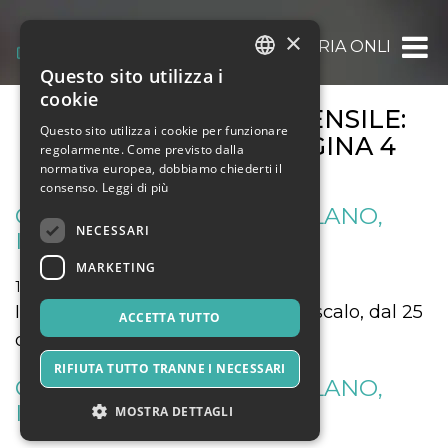
×
OOOH.EVENTS | BIGLIETTERIA ONLINE GRAT
Questo sito utilizza i
ITALIAN
cookie
ARCHIVIO EVENTI MENSILE:
ENGLISH
Questo sito utilizza i cookie per funzionare
DICEMBRE 2018
: PAGINA 4
regolarmente. Come previsto dalla
SPANISH
normativa europea, dobbiamo chiederti il
consenso.
Leggi di più
CIRCO DARIX TOGNI A MILANO,
NECESSARI
IDROSCALO
MARKETING
12 Gennaio 2019
Musica, Eventi Live, Club
Il Circo Darix Togni a Milano, Idroscalo, dal 25
ACCETTA TUTTO
dicembre al 27 gennaio
RIFIUTA TUTTO TRANNE I NECESSARI
CIRCO DARIX TOGNI A MILANO,
IDROSCALO
MOSTRA DETTAGLI