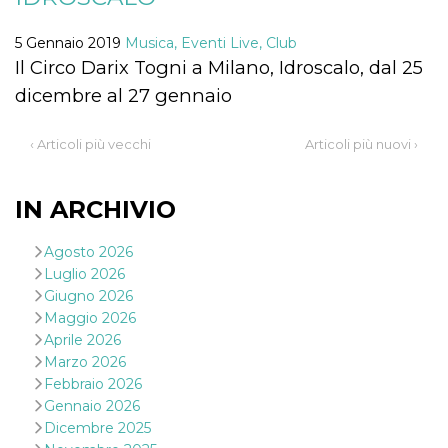
correttamente.
Storage declaration
5 Gennaio 2019
Musica, Eventi Live, Club
Il Circo Darix Togni a Milano, Idroscalo, dal 25
Storage
Nome
Descrizione
type
dicembre al 27 gennaio
fbssls_314278995690155
Session
storage
‹ Articoli più vecchi
Articoli più nuovi ›
wpEmojiSettingsSupports
Session
storage
cn_uc__
Local
IN ARCHIVIO
storage
Agosto 2026
Luglio 2026
Giugno 2026
Maggio 2026
Aprile 2026
Marzo 2026
Provider /
Nome
Scadenza
Descrizione
Febbraio 2026
Dominio
Gennaio 2026
c_user
4
Cookie di a
Meta
Dicembre 2025
settimane
utente. Può
Platform Inc.
2 giorni
essere di se
.facebook.com