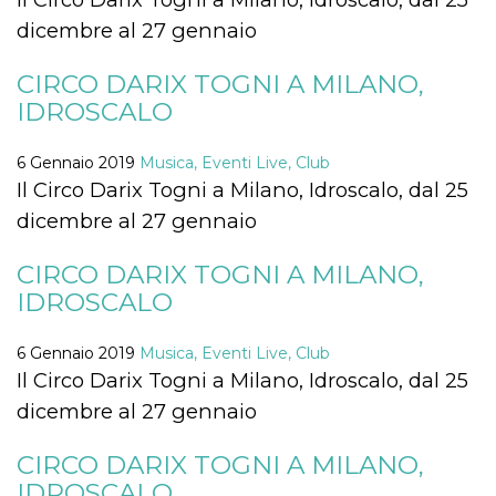
mese
viene
m.stripe.com
generalmente
dicembre al 27 gennaio
utilizzato per le
prestazioni e
l'ottimizzazione
CIRCO DARIX TOGNI A MILANO,
dei servizi di
elaborazione
IDROSCALO
dei pagamenti,
facilitando la
memorizzazione
dei contenuti
6 Gennaio 2019
Musica, Eventi Live, Club
sul browser per
Il Circo Darix Togni a Milano, Idroscalo, dal 25
rendere le
pagine più
dicembre al 27 gennaio
veloci.
CookieScriptConsent
4
Questo cookie
CookieScript
settimane
viene utilizzato
CIRCO DARIX TOGNI A MILANO,
oooh.events
2 giorni
dal servizio
IDROSCALO
Cookie-
Script.com per
ricordare le
preferenze di
6 Gennaio 2019
Musica, Eventi Live, Club
consenso sui
cookie dei
Il Circo Darix Togni a Milano, Idroscalo, dal 25
visitatori. È
necessario che il
dicembre al 27 gennaio
banner dei
cookie di
Cookie-
CIRCO DARIX TOGNI A MILANO,
Script.com
funzioni
IDROSCALO