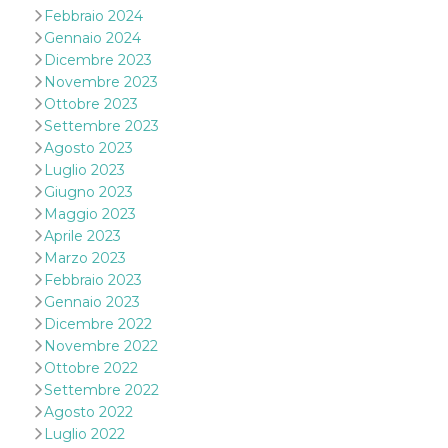
cookie viene
Febbraio 2024
anche trami
Gennaio 2024
piace e altri
pulsanti e t
Dicembre 2023
Facebook
Novembre 2023
posizionati 
molti siti W
Ottobre 2023
diversi.
Settembre 2023
dpr
.facebook.com
1
permette di
Agosto 2023
settimana
controllare 
funzione “S
Luglio 2023
su Facebook
Giugno 2023
pulsante “M
piace”, rac
Maggio 2023
le impostaz
Aprile 2023
della lingua
permettono
Marzo 2023
condividere
Febbraio 2023
pagina.
Gennaio 2023
fr
3 mesi
Contiene la
Meta
combinazio
Dicembre 2022
Platform Inc.
ID univoco 
.facebook.com
Novembre 2022
browser e
dell'utente,
Ottobre 2022
utilizzata pe
Settembre 2022
pubblicità m
Agosto 2022
oo
5 anni
consente
Meta
Luglio 2022
all'utente di
Platform Inc.