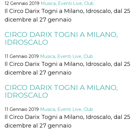
12 Gennaio 2019
Musica, Eventi Live, Club
Il Circo Darix Togni a Milano, Idroscalo, dal 25
Necessari
Marketing
dicembre al 27 gennaio
I cookie strettamente necessari o tecnici sono
indispensabili al funzionamento del sito. I
servizi qui presenti non potranno funzionare
CIRCO DARIX TOGNI A MILANO,
senza.
IDROSCALO
Provider /
Nome
Scadenza
Descrizione
Dominio
11 Gennaio 2019
Musica, Eventi Live, Club
cf_clearance
1 anno
Clearance
Cloudflare,
Il Circo Darix Togni a Milano, Idroscalo, dal 25
Cookie from
Inc.
CloudFlare
.oooh.events
dicembre al 27 gennaio
stores the proof
of challenge
passed. It is
CIRCO DARIX TOGNI A MILANO,
used to no
longer issue a
IDROSCALO
captcha or
jschallenge
challenge if
present. It is
11 Gennaio 2019
Musica, Eventi Live, Club
required to
Il Circo Darix Togni a Milano, Idroscalo, dal 25
reach origin
server.
dicembre al 27 gennaio
wordpress_test_cookie
Sessione
Cookie di
Automattic
Wordpress,
Inc.
verifica che il