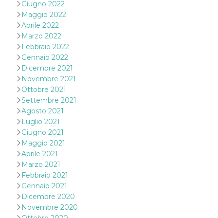
disabilitare 
.facebook.com
Giugno 2022
visualizzazi
Maggio 2022
delle inserz
Meta in base
Aprile 2022
sue attività 
web di terzi
Marzo 2022
Febbraio 2022
sb
2 anni
Identificazi
Meta
browser di
Platform Inc.
Gennaio 2022
Facebook,
.facebook.com
Dicembre 2021
autenticazi
marketing e 
Novembre 2021
cookie di
Ottobre 2021
funzione spe
di Facebook
Settembre 2021
Agosto 2021
usida
.facebook.com
Sessione
raccoglie
informazion
Luglio 2021
browser
dell'utente 
Giugno 2021
dell'identifi
Maggio 2021
univoco, uti
per persona
Aprile 2021
la pubblicit
Marzo 2021
gli utenti
Febbraio 2021
xs
3 mesi
Utilizzato p
Meta
Gennaio 2021
mantenere 
Platform Inc.
sessione
.facebook.com
Dicembre 2020
Novembre 2020
__cf_bm
29 minuti
Questo coo
Cloudflare
58
viene utiliz
Inc.