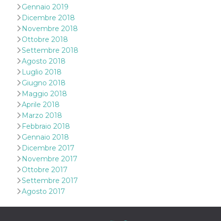
Gennaio 2019
VISITOR_INFO1_LIVE
5 mesi 4
Questo cook
Google LLC
Dicembre 2018
settimane
impostato 
.youtube.com
Youtube pe
Novembre 2018
tenere tracc
Ottobre 2018
delle prefe
dell'utente p
Settembre 2018
video di Yo
incorporati 
Agosto 2018
siti; può an
Luglio 2018
determinare 
visitatore de
Giugno 2018
web sta
Maggio 2018
utilizzando 
nuova o la
Aprile 2018
vecchia ver
Marzo 2018
dell'interfac
Youtube.
Febbraio 2018
Gennaio 2018
VISITOR_PRIVACY_METADATA
5 mesi 4
Questo coo
YouTube
settimane
viene utiliz
.youtube.com
Dicembre 2017
per memori
le scelte di
Novembre 2017
consenso e
Ottobre 2017
privacy dell
per la loro
Settembre 2017
interazione 
Agosto 2017
sito. Registr
sul consens
visitatore r
a varie poli
impostazion