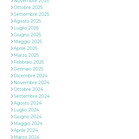
Novembre 2025
o persistent
Ottobre 2025
30 giorni
Settembre 2025
datr
2 anni
Questo coo
Meta
Agosto 2025
identifica il
Platform Inc.
browser che
.facebook.com
Luglio 2025
connette a
Facebook. 
Giugno 2025
direttament
Maggio 2025
legato alla 
Facebook
Aprile 2025
dell'utente.
Marzo 2025
Facebook s
che viene
Febbraio 2025
utilizzato p
Gennaio 2025
aiutare con 
sicurezza e a
Dicembre 2024
di accesso
sospette, in
Novembre 2024
particolare p
Ottobre 2024
rilevamento
bot che ten
Settembre 2024
di accedere 
Agosto 2024
servizio. F
afferma anc
Luglio 2024
il profilo
Giugno 2024
comportame
associato a
Maggio 2024
ciascun coo
datr viene
Aprile 2024
eliminato d
Marzo 2024
giorni. Que