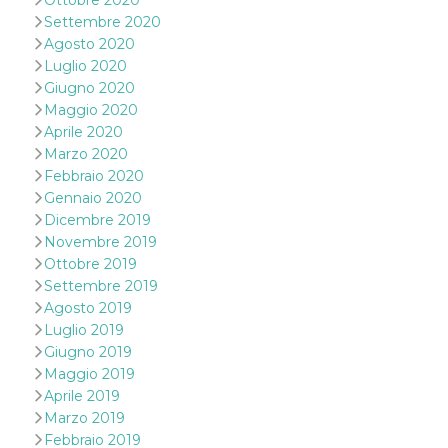
Ottobre 2020
secondi
Cloudflare 
.hubspot.com
Settembre 2020
distinguere 
umani e bot
Agosto 2020
vantaggioso 
sito Web, al
Luglio 2020
di effettuar
Giugno 2020
rapporti val
sull'utilizzo
Maggio 2020
proprio sit
Aprile 2020
_cfuvid
.hubspot.com
Sessione
Questo coo
Marzo 2020
viene utiliz
Febbraio 2020
Cloudflare 
monitorare 
Gennaio 2020
utenti attra
le sessioni 
Dicembre 2019
ottimizzare
Novembre 2019
l'esperienza
dell'utente
Ottobre 2019
mantenendo
Settembre 2019
coerenza de
sessione e
Agosto 2019
fornendo se
Luglio 2019
personalizza
Giugno 2019
YSC
Sessione
Questo cook
Google LLC
Maggio 2019
impostato 
.youtube.com
YouTube pe
Aprile 2019
tenere tracc
delle
Marzo 2019
visualizzazi
Febbraio 2019
video incorp