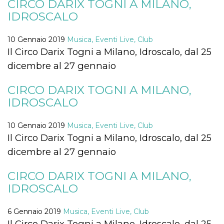
CIRCO DARIX TOGNI A MILANO,
.oooh.events
browser accetti i
IDROSCALO
cookie.
PHPSESSID
Sessione
Cookie
PHP.net
generato da
oooh.events
10 Gennaio 2019
Musica, Eventi Live, Club
applicazioni
basate sul
Il Circo Darix Togni a Milano, Idroscalo, dal 25
linguaggio PHP.
Si tratta di un
dicembre al 27 gennaio
identificatore
generico
utilizzato per
CIRCO DARIX TOGNI A MILANO,
mantenere le
variabili di
IDROSCALO
sessione utente.
Normalmente è
un numero
10 Gennaio 2019
Musica, Eventi Live, Club
generato in
modo casuale, il
Il Circo Darix Togni a Milano, Idroscalo, dal 25
modo in cui
viene utilizzato
dicembre al 27 gennaio
può essere
specifico per il
sito, ma un
CIRCO DARIX TOGNI A MILANO,
buon esempio è
mantenere uno
IDROSCALO
stato di accesso
per un utente
tra le pagine.
6 Gennaio 2019
Musica, Eventi Live, Club
m
1 anno 1
Questo cookie
Stripe
Il Circo Darix Togni a Milano, Idroscalo, dal 25