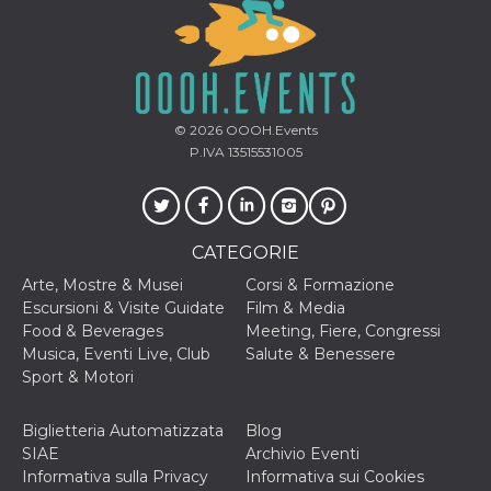
privacy,
garantendo 
loro prefer
siano onora
nelle sessio
future.
__Secure-ROLLOUT_TOKEN
.youtube.com
5 mesi 4
Utilizzato d
© 2026
OOOH.Events
settimane
YouTube pe
gestire
P.IVA 13515531005
l'implement
e la
sperimenta
delle funzio
Aiuta Googl
controllare 
CATEGORIE
nuove
funzionalità
Arte, Mostre & Musei
Corsi & Formazione
modifiche
dell'interfac
Escursioni & Visite Guidate
Film & Media
vengono mo
Food & Beverages
Meeting, Fiere, Congressi
agli utenti
nell'ambito 
Musica, Eventi Live, Club
Salute & Benessere
e
Sport & Motori
implementa
graduali,
garantendo
un'esperien
Biglietteria Automatizzata
Blog
coerente pe
SIAE
Archivio Eventi
determinat
utente dura
Informativa sulla Privacy
Informativa sui Cookies
esperiment